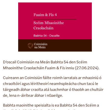
D’oscail Coimisiún na Meán Babhta 54 den Scéim
Mhaoinithe Craolacháin Fuaim & Fís inniu (27.06.2024).
Cuireann an Coimisiún fáilte roimh iarratais ar mhaoiniú ó
chraoltóirí agus léiritheoirí neamhspleácha chun tacú le
táirgeadh ábhar craolta atá luachmhar ó thaobh an chultúir
de, lena n-áirítear ábhar i nGaeilge.
Babhta maoinithe speisialta is ea Babhta 54 den Scéim a