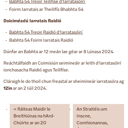
Babhta 54 Treoir Teilifíse d’Iarratasóirí
Foirm Iarratais ar Theilifís Bhabhta 54
Doiciméadú Iarratais Raidió
Babhta 54 Treoir Raidió d’Iarratasóirí
Babhta 54 Foirm Iarratais Raidió
Dúnfar an Babhta ar 12 meán lae géar ar 8 Lúnasa 2024.
Reáchtálfaidh an Coimisiún seimineáir ar leith d’iarratasóirí
ionchasacha Raidió agus Teilifíse.
Cláraigh le do thoil chun freastal ar sheimineár iarratasóra ag
12in
ar an 2 Iúil 2024.
Ráiteas Maidir le
An Straitéis um
Breithiúnas na hArd-
Inscne,
Chúirte ar an 20
Comhionannas,