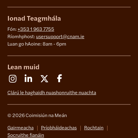
Ionad Teagmhála
Fón:
+353 1 963 7755
Ríomhphost:
usersupport@cnam.ie
Luan go hAoine: 8am - 6pm
Lean muid
Instagram
Linkedin
X (Formerly Twitter)
Facebook
Clárú le haghaidh nuashonruithe nuachta
© 2026 Coimisiún na Meán
Gairmeacha
Príobháideachas
Rochtain
Socruithe fianáin