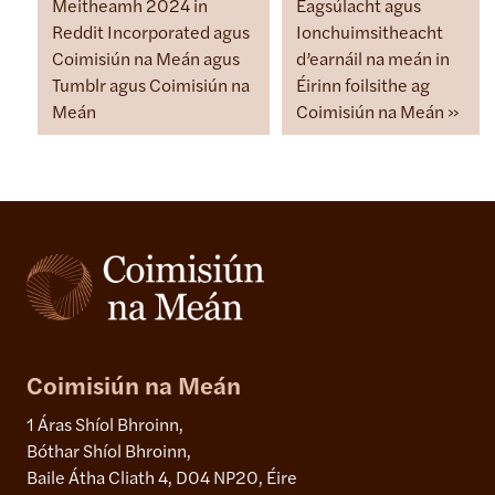
Meitheamh 2024 in
Éagsúlacht agus
Reddit Incorporated agus
Ionchuimsitheacht
Coimisiún na Meán agus
d’earnáil na meán in
Tumblr agus Coimisiún na
Éirinn foilsithe ag
Meán
Coimisiún na Meán
Coimisiún na Meán
1 Áras Shíol Bhroinn,
Bóthar Shíol Bhroinn,
Baile Átha Cliath 4, D04 NP20, Éire