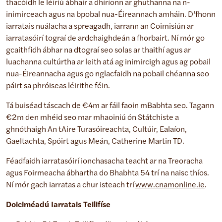
thacóidh le léiriú ábhair a dhíríonn ar ghuthanna na n-
inimirceach agus na bpobal nua-Éireannach amháin. D’fhonn
iarratais nuálacha a spreagadh, iarrann an Coimisiún ar
iarratasóirí tograí de ardchaighdeán a fhorbairt. Ní mór go
gcaithfidh ábhar na dtograí seo solas ar thaithí agus ar
luachanna cultúrtha ar leith atá ag inimircigh agus ag pobail
nua-Éireannacha agus go nglacfaidh na pobail chéanna seo
páirt sa phróiseas léirithe féin.
Tá buiséad táscach de €4m ar fáil faoin mBabhta seo. Tagann
€2m den mhéid seo mar mhaoiniú ón Státchiste a
ghnóthaigh An tAire Turasóireachta, Cultúir, Ealaíon,
Gaeltachta, Spóirt agus Meán, Catherine Martin TD.
Féadfaidh iarratasóirí ionchasacha teacht ar na Treoracha
agus Foirmeacha ábhartha do Bhabhta 54 trí na naisc thíos.
Ní mór gach iarratas a chur isteach trí
www.cnamonline.ie
.
Doiciméadú Iarratais Teilifíse