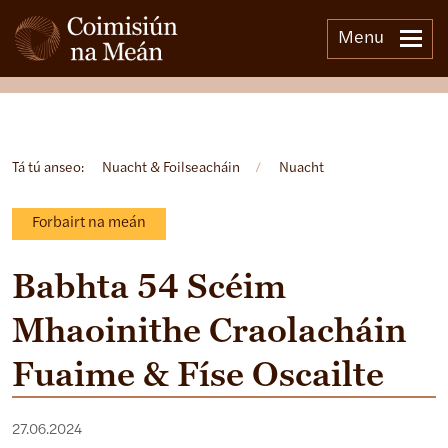
Menu
Open side menu
Tá tú anseo:
Nuacht & Foilseacháin
/
Nuacht
Forbairt na meán
Babhta 54 Scéim
Mhaoinithe Craolacháin
Fuaime & Físe Oscailte
27.06.2024