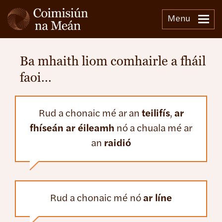
Menu
Ba mhaith liom comhairle a fháil
faoi…
Rud a chonaic mé ar an
teilifís
,
ar
fhíseán ar éileamh
nó a chuala mé ar
an
raidió
Rud a chonaic mé nó
ar líne