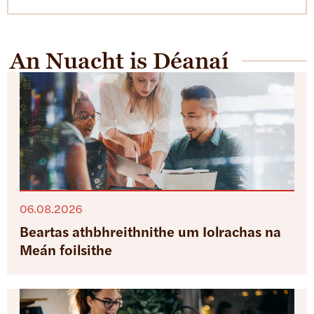
An Nuacht is Déanaí
06.08.2026
Beartas athbhreithnithe um Iolrachas na
Meán foilsithe