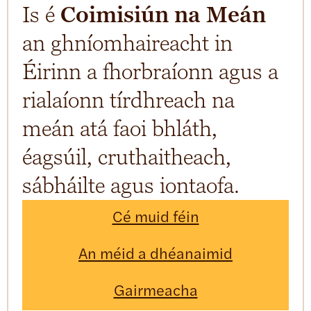
Is é
Coimisiún na Meán
an ghníomhaireacht in
Éirinn a fhorbraíonn agus a
rialaíonn tírdhreach na
meán atá faoi bhláth,
éagsúil, cruthaitheach,
sábháilte agus iontaofa.
Cé muid féin
An méid a dhéanaimid
Gairmeacha