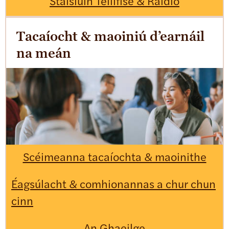
Stáisiúin Teilifíse & Raidió
Tacaíocht & maoiniú d’earnáil
na meán
Scéimeanna tacaíochta & maoinithe
Éagsúlacht & comhionannas a chur chun
cinn