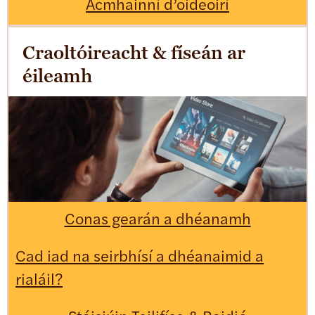
Acmhainní d’oideoirí
Craoltóireacht & físeán ar
éileamh
Conas gearán a dhéanamh
Cad iad na seirbhísí a dhéanaimid a
rialáil?