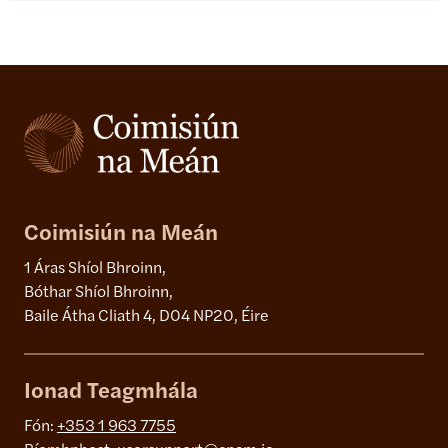
Coimisiún na Meán
1 Áras Shíol Bhroinn,
Bóthar Shíol Bhroinn,
Baile Átha Cliath 4, D04 NP20, Éire
Ionad Teagmhála
Fón:
+353 1 963 7755