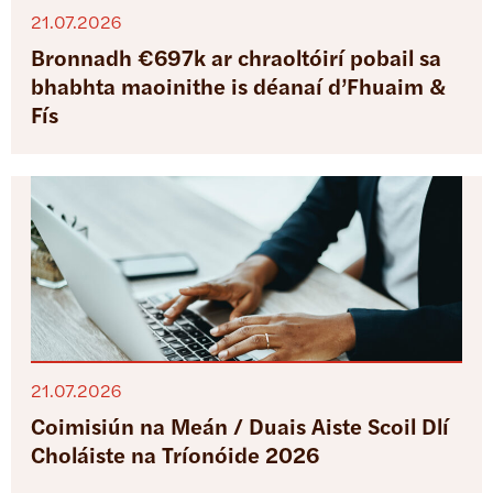
21.07.2026
Bronnadh €697k ar chraoltóirí pobail sa
bhabhta maoinithe is déanaí d’Fhuaim &
Fís
21.07.2026
Coimisiún na Meán / Duais Aiste Scoil Dlí
Choláiste na Tríonóide 2026