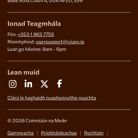
Baile Átha Cliath 4, D04 NP20, Éire
Ionad Teagmhála
Fón:
+353 1 963 7755
Ríomhphost:
usersupport@cnam.ie
Luan go hAoine: 8am - 6pm
Lean muid
Instagram
Linkedin
X (Formerly Twitter)
Facebook
Clárú le haghaidh nuashonruithe nuachta
© 2026 Coimisiún na Meán
Gairmeacha
Príobháideachas
Rochtain