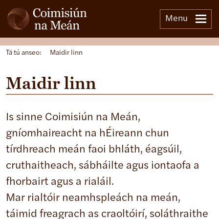
Menu
Tá tú anseo:
Maidir linn
Maidir linn
Is sinne Coimisiún na Meán,
gníomhaireacht na hÉireann chun
tírdhreach meán faoi bhláth, éagsúil,
cruthaitheach, sábháilte agus iontaofa a
fhorbairt agus a rialáil.
Mar rialtóir neamhspleách na meán,
táimid freagrach as craoltóirí, soláthraithe