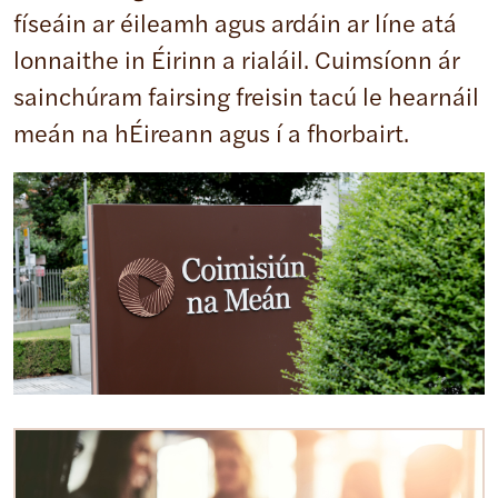
físeáin ar éileamh agus ardáin ar líne atá
lonnaithe in Éirinn a rialáil. Cuimsíonn ár
sainchúram fairsing freisin tacú le hearnáil
meán na hÉireann agus í a fhorbairt.