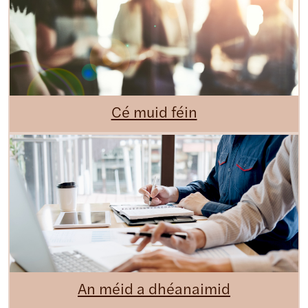
Cé muid féin
An méid a dhéanaimid