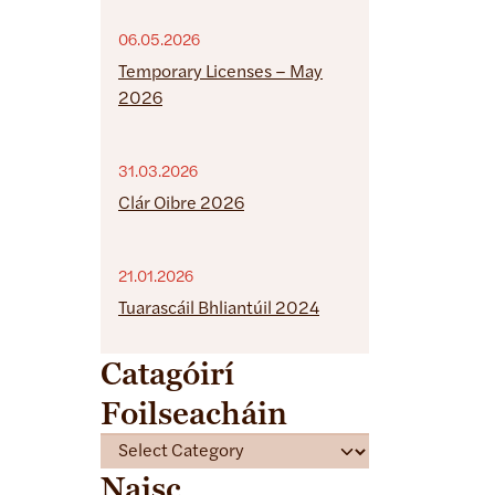
06.05.2026
Temporary Licenses – May
2026
31.03.2026
Clár Oibre 2026
21.01.2026
Tuarascáil Bhliantúil 2024
Catagóirí
Foilseacháin
C
a
Naisc