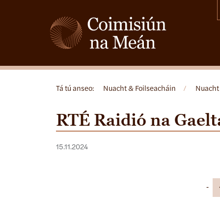
Tá tú anseo:
Nuacht & Foilseacháin
/
Nuacht
RTÉ Raidió na Gaelt
15.11.2024