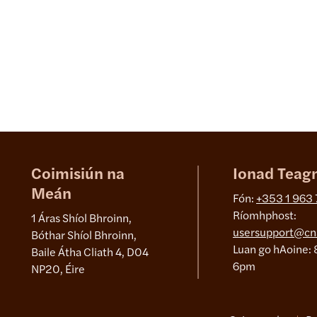
Coimisiún na
Ionad Teag
Meán
Fón:
+353 1 963
Ríomhphost:
1 Áras Shíol Bhroinn,
usersupport@cn
Bóthar Shíol Bhroinn,
Luan go hAoine: 
Baile Átha Cliath 4, D04
6pm
NP20, Éire