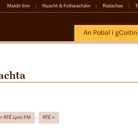
Maidir linn
Nuacht & Foilseacháin
Rialachas
T
An Pobal i gCoiti
achta
RTÉ Lyric FM
RTÉ