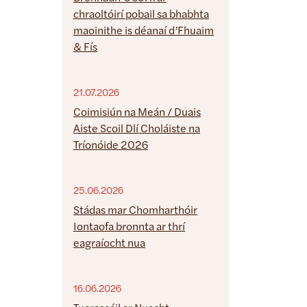
chraoltóirí pobail sa bhabhta
maoinithe is déanaí d’Fhuaim
& Fís
21.07.2026
Coimisiún na Meán / Duais
Aiste Scoil Dlí Choláiste na
Tríonóide 2026
25.06.2026
Stádas mar Chomharthóir
Iontaofa bronnta ar thrí
eagraíocht nua
16.06.2026