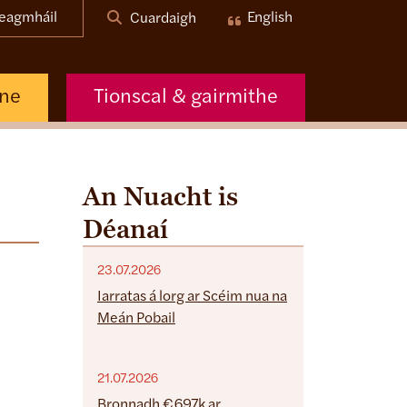
eagmháil
English
Cuardaigh
nne
Tionscal & gairmithe
An Nuacht is
Déanaí
23.07.2026
Iarratas á lorg ar Scéim nua na
Meán Pobail
21.07.2026
Bronnadh €697k ar