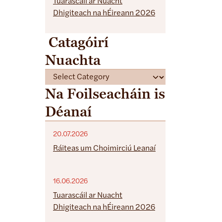
Tuarascáil ar Nuacht
Dhigiteach na hÉireann 2026
Catagóirí
Nuachta
C
a
Na Foilseacháin is
t
Déanaí
e
g
o
20.07.2026
r
Ráiteas um Choimirciú Leanaí
i
e
16.06.2026
s
Tuarascáil ar Nuacht
Dhigiteach na hÉireann 2026