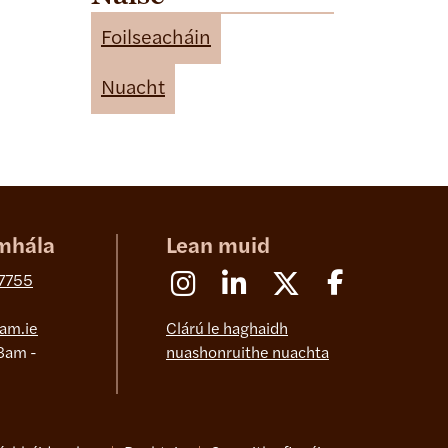
t
e
Foilseacháin
g
o
Nuacht
r
i
e
s
mhála
Lean muid
Instagram
Linkedin
X (Formerly Twitter)
Facebook
 7755
am.ie
Clárú le haghaidh
8am -
nuashonruithe nuachta