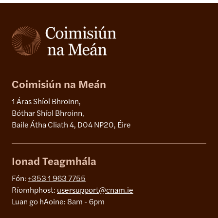
Coimisiún na Meán
1 Áras Shíol Bhroinn,
Bóthar Shíol Bhroinn,
Baile Átha Cliath 4, D04 NP20, Éire
Ionad Teagmhála
Fón:
+353 1 963 7755
Ríomhphost:
usersupport@cnam.ie
Luan go hAoine: 8am - 6pm