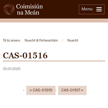
Menu
Open side menu
Tá tú anseo:
Nuacht & Foilseacháin
/
Nuacht
CAS-01516
30.01.2025
CAS-01515
CAS-01517