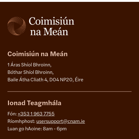
Coimisiún na Meán
1 Áras Shíol Bhroinn,
Bóthar Shíol Bhroinn,
Baile Átha Cliath 4, D04 NP20, Éire
Ionad Teagmhála
Fón:
+353 1 963 7755
Ríomhphost:
usersupport@cnam.ie
Luan go hAoine: 8am - 6pm