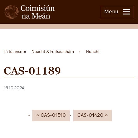
Menu
Open side menu
Tá tú anseo:
Nuacht & Foilseacháin
/
Nuacht
CAS-01189
16.10.2024
CAS-01510
CAS-01420