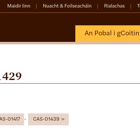
Maidir linn
Nuacht & Foilseacháin
Rialachas
T
An Pobal i gCoiti
1429
AS-01417
CAS-01439