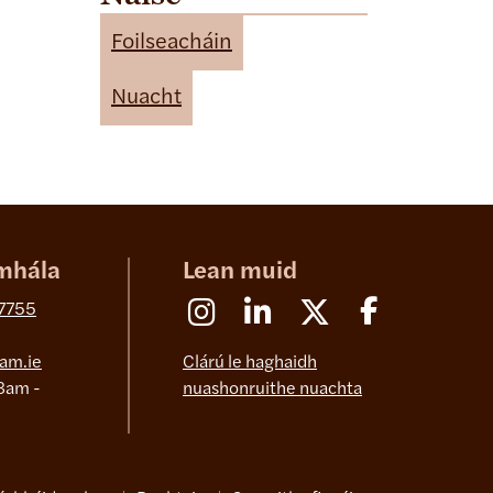
t
e
Foilseacháin
g
o
Nuacht
r
i
e
s
mhála
Lean muid
Instagram
Linkedin
X (Formerly Twitter)
Facebook
 7755
am.ie
Clárú le haghaidh
8am -
nuashonruithe nuachta