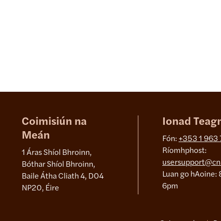
Coimisiún na
Ionad Teag
Meán
Fón:
+353 1 963
Ríomhphost:
1 Áras Shíol Bhroinn,
usersupport@cn
Bóthar Shíol Bhroinn,
Luan go hAoine: 
Baile Átha Cliath 4, D04
6pm
NP20, Éire