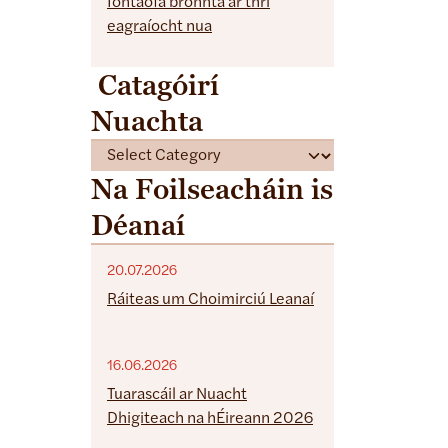
Iontaofa bronnta ar thrí
eagraíocht nua
Catagóirí
Nuachta
C
a
Na Foilseacháin is
t
Déanaí
e
g
o
20.07.2026
r
Ráiteas um Choimirciú Leanaí
i
e
16.06.2026
s
Tuarascáil ar Nuacht
Dhigiteach na hÉireann 2026