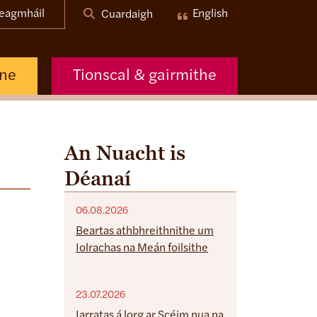
eagmháil
English
Cuardaigh
nne
Tionscal & gairmithe
An Nuacht is
Déanaí
06.08.2026
Beartas athbhreithnithe um
Iolrachas na Meán foilsithe
23.07.2026
Iarratas á lorg ar Scéim nua na