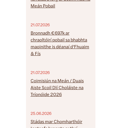
Meán Pobail
21.07.2026
Bronnadh €697k ar
chraoltóirí pobail sa bhabhta
maoinithe is déanaí d’Fhuaim
& Fís
21.07.2026
Coimisiún na Meán / Duais
Aiste Scoil Dlí Choláiste na
Tríonóide 2026
25.06.2026
Stádas mar Chomharthóir