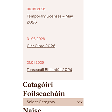
06.05.2026
Temporary Licenses – May
2026
31.03.2026
Clár Oibre 2026
21.01.2026
Tuarascáil Bhliantúil 2024
Catagóirí
Foilseacháin
C
a
Naisc