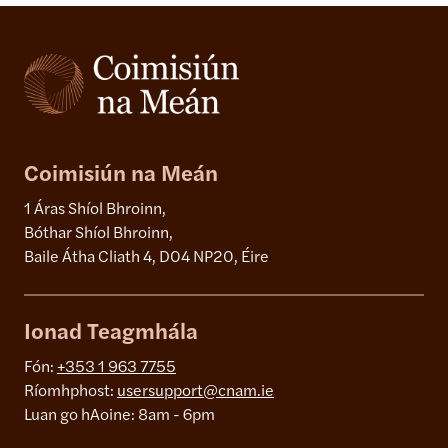
Coimisiún na Meán
1 Áras Shíol Bhroinn,
Bóthar Shíol Bhroinn,
Baile Átha Cliath 4, D04 NP20, Éire
Ionad Teagmhála
Fón:
+353 1 963 7755
Ríomhphost:
usersupport@cnam.ie
Luan go hAoine: 8am - 6pm