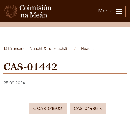
Menu
Open side menu
Tá tú anseo:
Nuacht & Foilseacháin
/
Nuacht
CAS-01442
25.09.2024
CAS-01502
CAS-01436