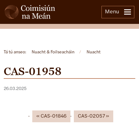
Menu
Open side menu
Tá tú anseo:
Nuacht & Foilseacháin
/
Nuacht
CAS-01958
26.03.2025
CAS-01846
CAS-02057