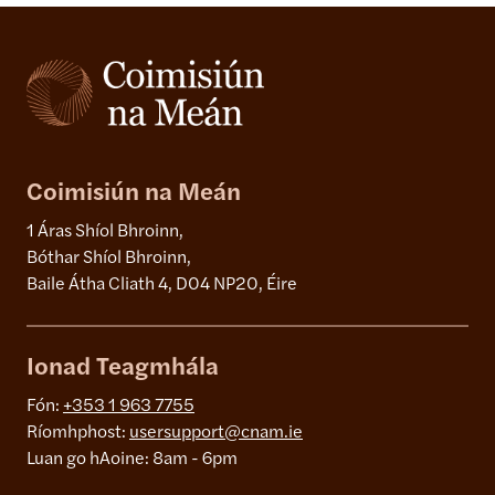
Coimisiún na Meán
1 Áras Shíol Bhroinn,
Bóthar Shíol Bhroinn,
Baile Átha Cliath 4, D04 NP20, Éire
Ionad Teagmhála
Fón:
+353 1 963 7755
Ríomhphost:
usersupport@cnam.ie
Luan go hAoine: 8am - 6pm