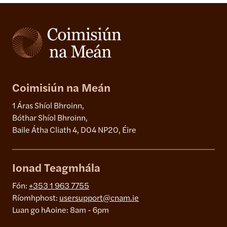
Coimisiún na Meán
1 Áras Shíol Bhroinn,
Bóthar Shíol Bhroinn,
Baile Átha Cliath 4, D04 NP20, Éire
Ionad Teagmhála
Fón:
+353 1 963 7755
Ríomhphost:
usersupport@cnam.ie
Luan go hAoine: 8am - 6pm