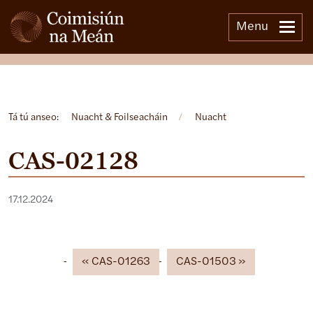
Menu
Open side menu
Tá tú anseo:
Nuacht & Foilseacháin
/
Nuacht
CAS-02128
17.12.2024
CAS-01263
CAS-01503