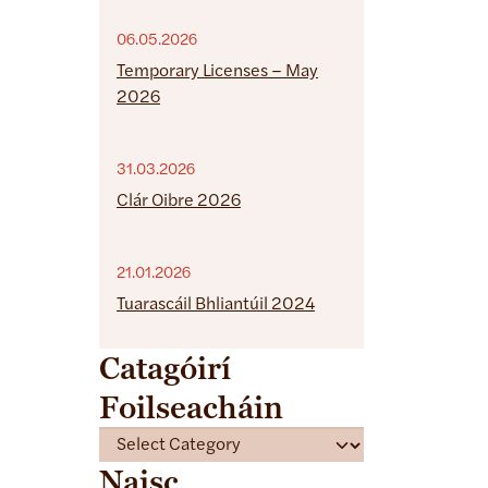
06.05.2026
Temporary Licenses – May
2026
31.03.2026
Clár Oibre 2026
21.01.2026
Tuarascáil Bhliantúil 2024
Catagóirí
Foilseacháin
C
a
Naisc