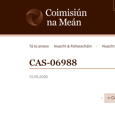
Tá tú anseo:
Nuacht & Foilseacháin
/
Nuacht
CAS-06988
13.05.2026
C