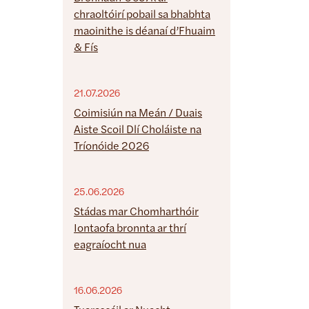
chraoltóirí pobail sa bhabhta
maoinithe is déanaí d’Fhuaim
& Fís
21.07.2026
Coimisiún na Meán / Duais
Aiste Scoil Dlí Choláiste na
Tríonóide 2026
25.06.2026
Stádas mar Chomharthóir
Iontaofa bronnta ar thrí
eagraíocht nua
16.06.2026