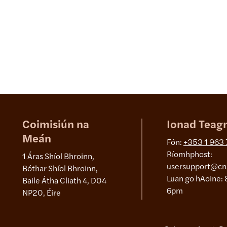
Coimisiún na
Ionad Teag
Meán
Fón:
+353 1 963
Ríomhphost:
1 Áras Shíol Bhroinn,
usersupport@cn
Bóthar Shíol Bhroinn,
Luan go hAoine: 
Baile Átha Cliath 4, D04
6pm
NP20, Éire