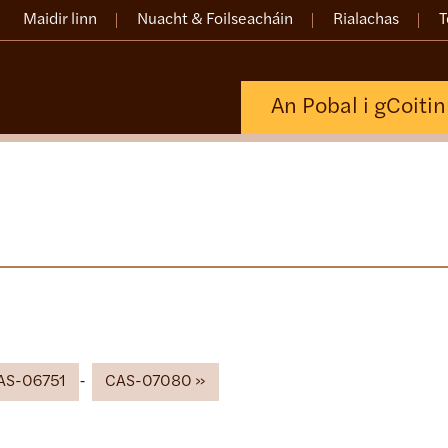
Maidir linn
Nuacht & Foilseacháin
Rialachas
T
An Pobal i gCoiti
AS-06751
CAS-07080