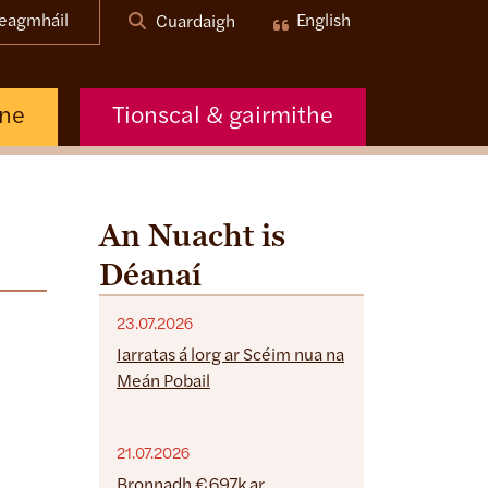
eagmháil
English
Cuardaigh
nne
Tionscal & gairmithe
An Nuacht is
Déanaí
23.07.2026
Iarratas á lorg ar Scéim nua na
Meán Pobail
21.07.2026
Bronnadh €697k ar