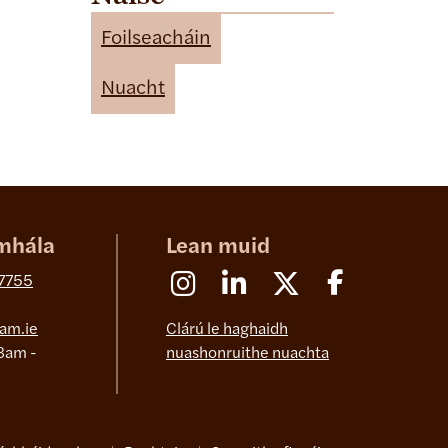
t
e
Foilseacháin
g
o
Nuacht
r
i
e
s
mhála
Lean muid
Instagram
Linkedin
X (Formerly Twitter)
Facebook
 7755
am.ie
Clárú le haghaidh
8am -
nuashonruithe nuachta