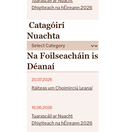
Tuarascáil ar Nuacht
Dhigiteach na hÉireann 2026
Catagóirí
Nuachta
C
a
Na Foilseacháin is
t
Déanaí
e
g
o
20.07.2026
r
Ráiteas um Choimirciú Leanaí
i
e
16.06.2026
s
Tuarascáil ar Nuacht
Dhigiteach na hÉireann 2026