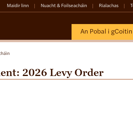
Maidir linn
Nuacht & Foilseacháin
Rialachas
T
An Pobal i gCoiti
cháin
ent: 2026 Levy Order