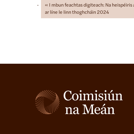
I mbun feachtas digiteach: Na heispéiris a
ar líne le linn thoghcháin 2024