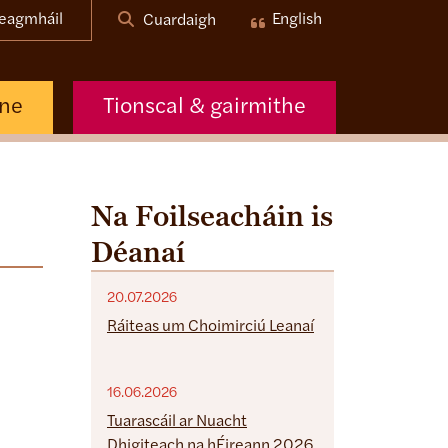
eagmháil
English
Cuardaigh
nne
Tionscal & gairmithe
Na Foilseacháin is
Déanaí
20.07.2026
Ráiteas um Choimirciú Leanaí
16.06.2026
Tuarascáil ar Nuacht
Dhigiteach na hÉireann 2026