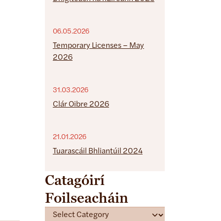
06.05.2026
Temporary Licenses – May
2026
31.03.2026
Clár Oibre 2026
21.01.2026
Tuarascáil Bhliantúil 2024
Catagóirí
Foilseacháin
C