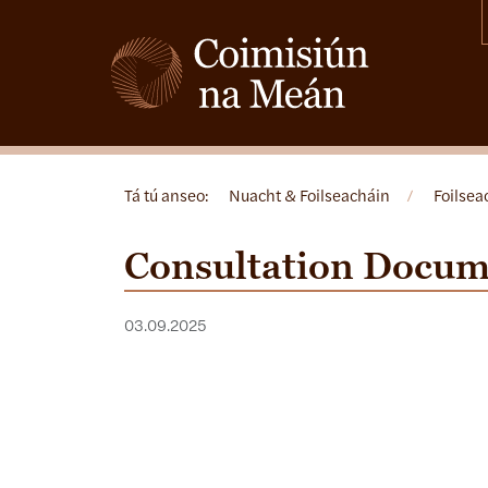
Tá tú anseo:
Nuacht & Foilseacháin
/
Foilsea
Consultation Docum
03.09.2025