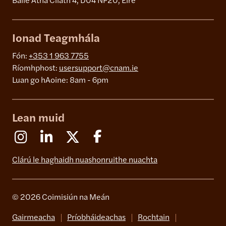
Baile Átha Cliath 4, D04 NP20, Éire
Ionad Teagmhála
Fón:
+353 1 963 7755
Ríomhphost:
usersupport@cnam.ie
Luan go hAoine: 8am - 6pm
Lean muid
Instagram
Linkedin
X (Formerly Twitter)
Facebook
Clárú le haghaidh nuashonruithe nuachta
© 2026 Coimisiún na Meán
Gairmeacha
Príobháideachas
Rochtain