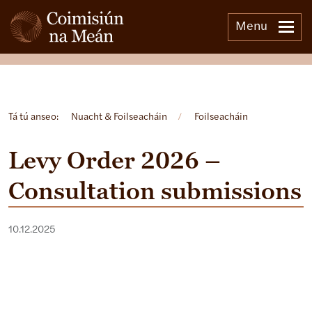
Menu
Open side menu
Tá tú anseo:
Nuacht & Foilseacháin
/
Foilseacháin
Levy Order 2026 –
Consultation submissions
10.12.2025