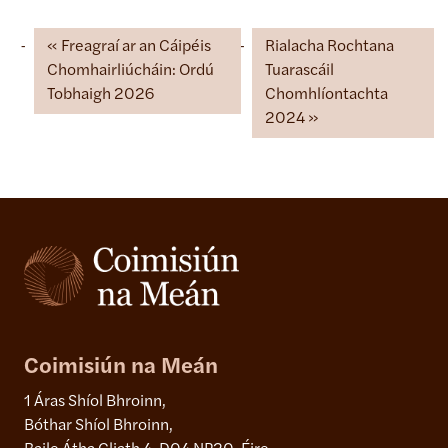
Freagraí ar an Cáipéis
Rialacha Rochtana
Chomhairliúcháin: Ordú
Tuarascáil
Tobhaigh 2026
Chomhlíontachta
2024
Coimisiún na Meán
1 Áras Shíol Bhroinn,
Bóthar Shíol Bhroinn,