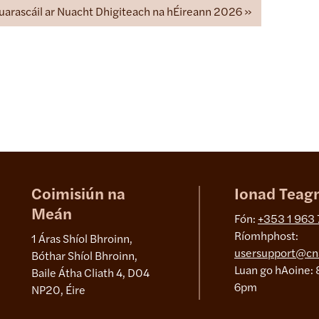
uarascáil ar Nuacht Dhigiteach na hÉireann 2026
Coimisiún na
Ionad Teag
Meán
Fón:
+353 1 963
Ríomhphost:
1 Áras Shíol Bhroinn,
usersupport@cn
Bóthar Shíol Bhroinn,
Luan go hAoine: 
Baile Átha Cliath 4, D04
6pm
NP20, Éire