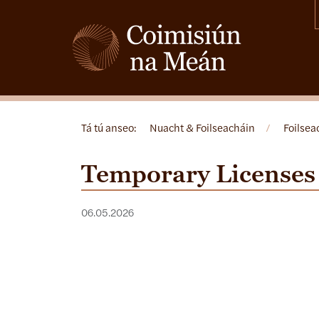
Tá tú anseo:
Nuacht & Foilseacháin
/
Foilsea
Temporary Licenses
06.05.2026