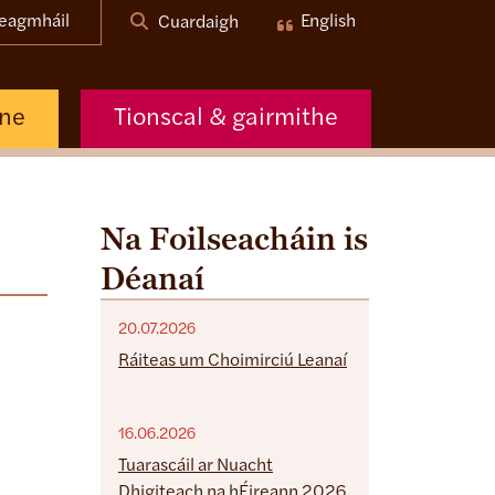
eagmháil
English
Cuardaigh
nne
Tionscal & gairmithe
Na Foilseacháin is
Déanaí
20.07.2026
Ráiteas um Choimirciú Leanaí
16.06.2026
Tuarascáil ar Nuacht
Dhigiteach na hÉireann 2026