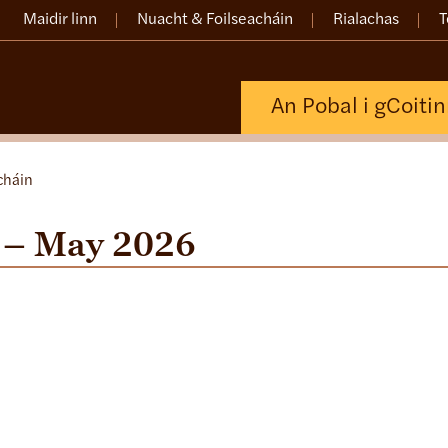
Maidir linn
Nuacht & Foilseacháin
Rialachas
T
An Pobal i gCoiti
cháin
 – May 2026