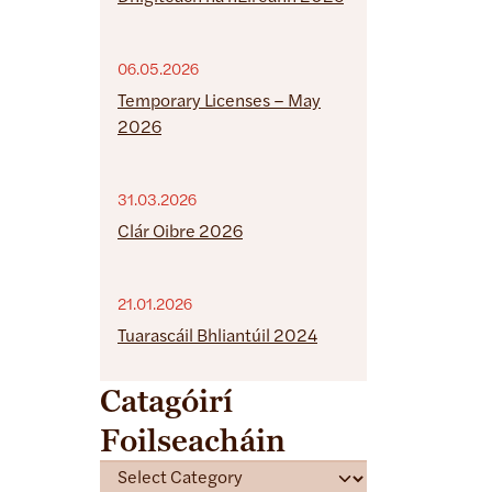
06.05.2026
Temporary Licenses – May
2026
31.03.2026
Clár Oibre 2026
21.01.2026
Tuarascáil Bhliantúil 2024
Catagóirí
Foilseacháin
C