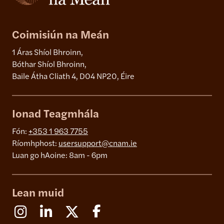
Coimisiún na Meán
1 Áras Shíol Bhroinn,
Bóthar Shíol Bhroinn,
Baile Átha Cliath 4, D04 NP20, Éire
Ionad Teagmhála
Fón:
+353 1 963 7755
Ríomhphost:
usersupport@cnam.ie
Luan go hAoine: 8am - 6pm
Lean muid
Instagram
Linkedin
X (Formerly Twitter)
Facebook