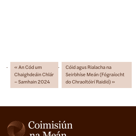
An Cód um
Cóid agus Rialacha na
Chaighdeáin Chlár
Seirbhíse Meán (Fógraíocht
– Samhain 2024
do Chraoltóirí Raidió)