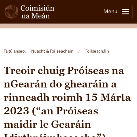
Menu
Open side menu
Tá tú anseo:
Nuacht & Foilseacháin
/
Foilseacháin
Treoir chuig Próiseas na
nGearán do ghearáin a
rinneadh roimh 15 Márta
2023 (“an Próiseas
maidir le Gearáin