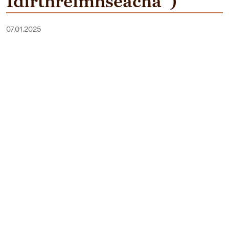
Idirthréimhseacha”)
07.01.2025