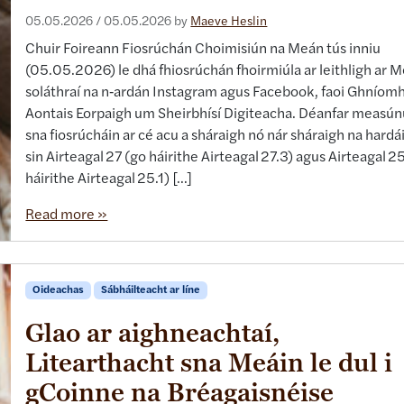
05.05.2026
/
05.05.2026
by
Maeve Heslin
Chuir Foireann Fiosrúchán Choimisiún na Meán tús inniu
(05.05.2026) le dhá fhiosrúchán fhoirmiúla ar leithligh ar M
soláthraí na n‑ardán Instagram agus Facebook, faoi Ghníom
Aontais Eorpaigh um Sheirbhísí Digiteacha. Déanfar measú
sna fiosrúcháin ar cé acu a sháraigh nó nár sháraigh na hardá
sin Airteagal 27 (go háirithe Airteagal 27.3) agus Airteagal 2
háirithe Airteagal 25.1) […]
Read more »
Oideachas
Sábháilteacht ar líne
Glao ar aighneachtaí,
Litearthacht sna Meáin le dul i
gCoinne na Bréagaisnéise