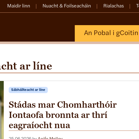
Maidir linn
Nuacht & Foilseacháin
Rialachas
T
An Pobal i gCoiti
cht ar líne
Sábháilteacht ar líne
Stádas mar Chomharthóir
Iontaofa bronnta ar thrí
eagraíocht nua