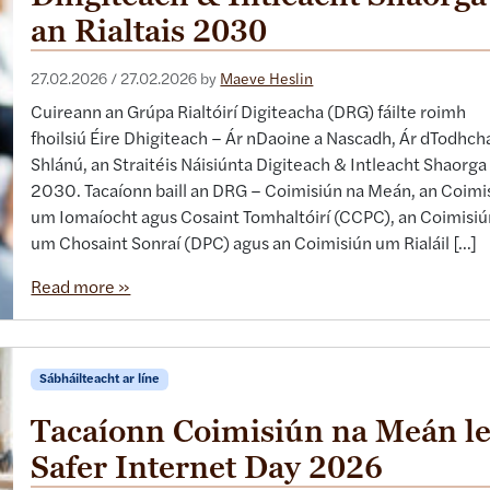
an Rialtais 2030
27.02.2026
/
27.02.2026
by
Maeve Heslin
Cuireann an Grúpa Rialtóirí Digiteacha (DRG) fáilte roimh
fhoilsiú Éire Dhigiteach – Ár nDaoine a Nascadh, Ár dTodhcha
Shlánú, an Straitéis Náisiúnta Digiteach & Intleacht Shaorga
2030. Tacaíonn baill an DRG – Coimisiún na Meán, an Coimi
um Iomaíocht agus Cosaint Tomhaltóirí (CCPC), an Coimisi
um Chosaint Sonraí (DPC) agus an Coimisiún um Rialáil […]
Read more »
Sábháilteacht ar líne
Tacaíonn Coimisiún na Meán l
Safer Internet Day 2026