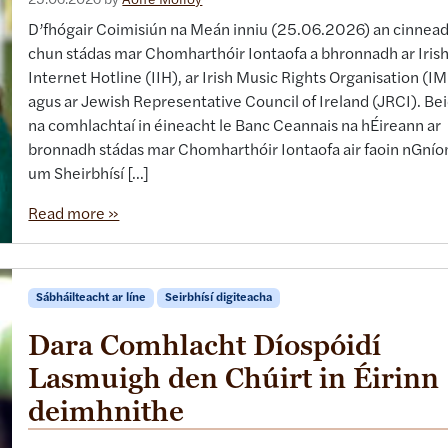
25.06.2026
by
Aoife Molloy
D’fhógair Coimisiún na Meán inniu (25.06.2026) an cinnea
chun stádas mar Chomharthóir Iontaofa a bhronnadh ar Iris
Internet Hotline (IIH), ar Irish Music Rights Organisation (I
agus ar Jewish Representative Council of Ireland (JRCI). Be
na comhlachtaí in éineacht le Banc Ceannais na hÉireann ar
bronnadh stádas mar Chomharthóir Iontaofa air faoin nGní
um Sheirbhísí […]
Read more »
Sábháilteacht ar líne
Seirbhísí digiteacha
Dara Comhlacht Díospóidí
Lasmuigh den Chúirt in Éirinn
deimhnithe