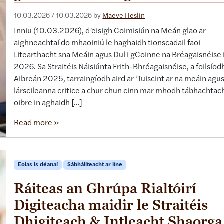
10.03.2026
/
10.03.2026
by
Maeve Heslin
Inniu (10.03.2026), d’eisigh Coimisiún na Meán glao ar
aighneachtaí do mhaoiniú le haghaidh tionscadail faoi
Litearthacht sna Meáin agus Dul i gCoinne na Bréagaisnéise 
2026. Sa Straitéis Náisiúnta Frith-Bhréagaisnéise, a foilsíod
Aibreán 2025, tarraingíodh aird ar ‘Tuiscint ar na meáin agu
lárscileanna critice a chur chun cinn mar mhodh tábhachtac
oibre in aghaidh […]
Read more »
Eolas is déanaí
Sábháilteacht ar líne
Ráiteas an Ghrúpa Rialtóirí
Digiteacha maidir le Straitéis
Dhigiteach & Intleacht Shaorga