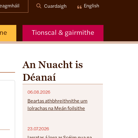
eagmháil
English
Cuardaigh
nne
Tionscal & gairmithe
An Nuacht is
Déanaí
06.08.2026
Beartas athbhreithnithe um
Iolrachas na Meán foilsithe
23.07.2026