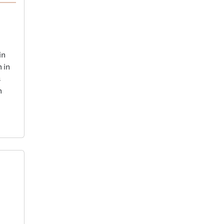
in
h in
s
h