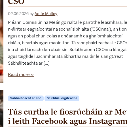
CSO
02.06.2026
by
Aoife Molloy
Pléann Coimisiún na Meán go rialta le páirtithe leasmhara, l
n‑áirítear eagraíochtaí na sochaí sibhialta (‘CSOnna’), an tion
agus an pobal chun eolas a dhéanamh dá ghníomhaíochtaí
rialála, beartais agus maoinithe. Tá rannpháirteachas le CS
ina chuid lárnach den obair sin. Soláthraíonn CSOnna léargai
agus taighde luachmhar atá ábhartha maidir leis an gCreat
Sábháilteachta ar […]
Read more »
Sábháilteacht ar líne
Seirbhísí digiteacha
Tús curtha le fiosrúcháin ar Me
i leith Facebook agus Instagra