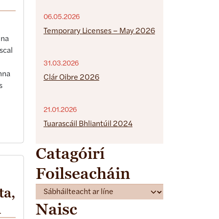
06.05.2026
Temporary Licenses – May 2026
ena
scal
31.03.2026
Onna
Clár Oibre 2026
s
21.01.2026
Tuarascáil Bhliantúil 2024
Catagóirí
Foilseacháin
ta,
C
a
Naisc
m
t