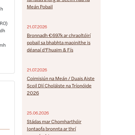
Iarratas á lorg ar Scéim nua na
Meán Pobail
dh
h
MRO)
21.07.2026
idh
Bronnadh €697k ar chraoltóirí
pobail sa bhabhta maoinithe is
omh
déanaí d’Fhuaim & Fís
21.07.2026
Coimisiún na Meán / Duais Aiste
Scoil Dlí Choláiste na Tríonóide
2026
25.06.2026
Stádas mar Chomharthóir
Iontaofa bronnta ar thrí