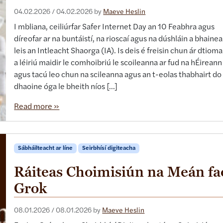
04.02.2026
/
04.02.2026
by
Maeve Heslin
I mbliana, ceiliúrfar Safer Internet Day an 10 Feabhra agus
díreofar ar na buntáistí, na rioscaí agus na dúshláin a bhaine
leis an Intleacht Shaorga (IA). Is deis é freisin chun ár dtiom
a léiriú maidir le comhoibriú le scoileanna ar fud na hÉireann
agus tacú leo chun na scileanna agus an t-eolas thabhairt do
dhaoine óga le bheith níos […]
Read more »
Sábháilteacht ar líne
Seirbhísí digiteacha
Ráiteas Choimisiún na Meán fa
Grok
08.01.2026
/
08.01.2026
by
Maeve Heslin