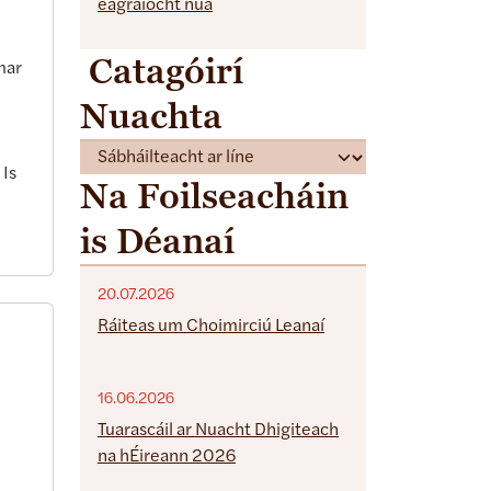
eagraíocht nua
Catagóirí
mar
Nuachta
C
 Is
a
Na Foilseacháin
t
is Déanaí
e
g
o
20.07.2026
r
Ráiteas um Choimirciú Leanaí
i
e
s
16.06.2026
Tuarascáil ar Nuacht Dhigiteach
na hÉireann 2026