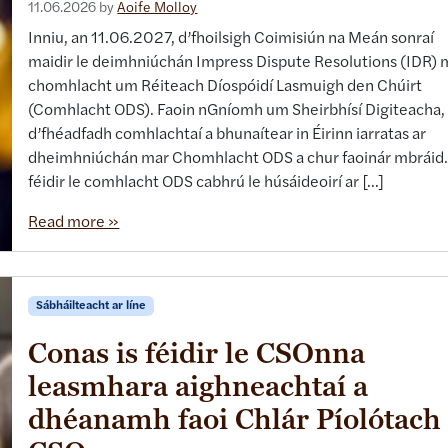
11.06.2026
by
Aoife Molloy
Inniu, an 11.06.2027, d’fhoilsigh Coimisiún na Meán sonraí
maidir le deimhniúchán Impress Dispute Resolutions (IDR) 
chomhlacht um Réiteach Díospóidí Lasmuigh den Chúirt
(Comhlacht ODS). Faoin nGníomh um Sheirbhísí Digiteacha,
d’fhéadfadh comhlachtaí a bhunaítear in Éirinn iarratas ar
dheimhniúchán mar Chomhlacht ODS a chur faoinár mbráid.
féidir le comhlacht ODS cabhrú le húsáideoirí ar […]
Read more »
Sábháilteacht ar líne
Conas is féidir le CSOnna
leasmhara aighneachtaí a
dhéanamh faoi Chlár Píolótach