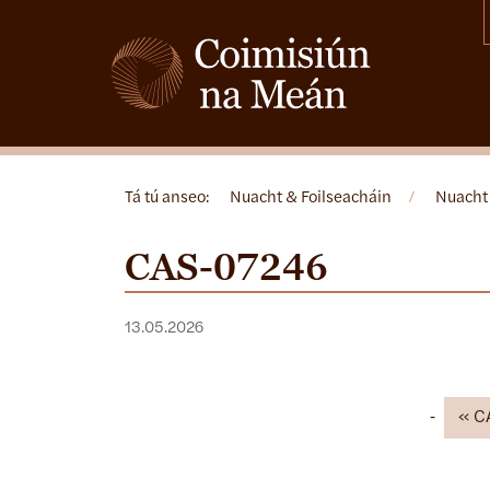
Tá tú anseo:
Nuacht & Foilseacháin
/
Nuacht
CAS-07246
13.05.2026
C