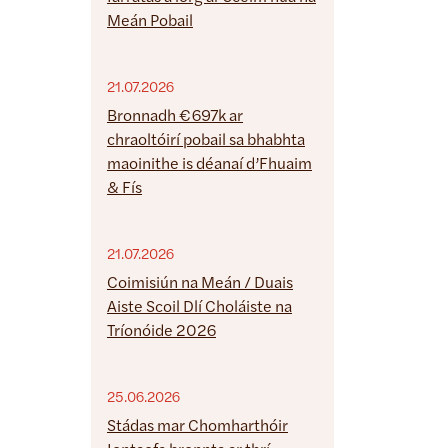
Meán Pobail
21.07.2026
Bronnadh €697k ar
chraoltóirí pobail sa bhabhta
maoinithe is déanaí d’Fhuaim
& Fís
21.07.2026
Coimisiún na Meán / Duais
Aiste Scoil Dlí Choláiste na
Tríonóide 2026
25.06.2026
Stádas mar Chomharthóir