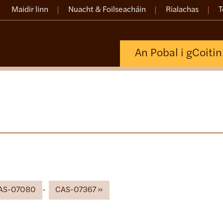
Maidir linn
Nuacht & Foilseacháin
Rialachas
T
An Pobal i gCoiti
AS-07080
CAS-07367