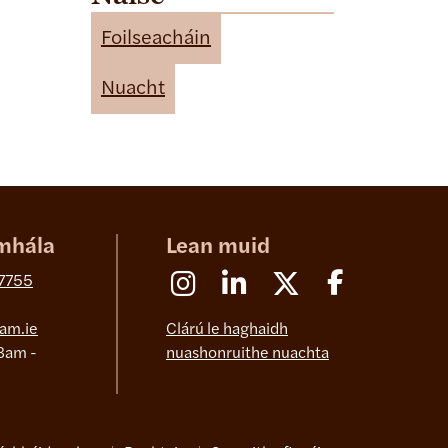
t
e
Foilseacháin
g
o
Nuacht
r
i
e
s
mhála
Lean muid
Instagram
Linkedin
X (Formerly Twitter)
Facebook
 7755
am.ie
Clárú le haghaidh
8am -
nuashonruithe nuachta