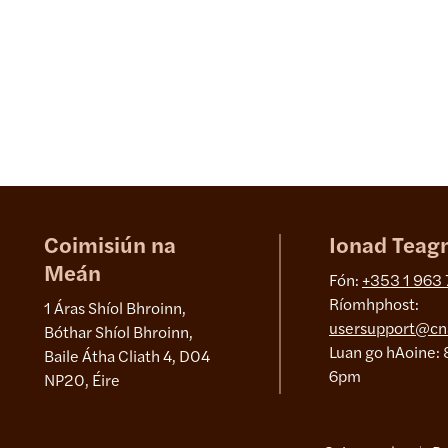
Coimisiún na
Ionad Teag
Meán
Fón:
+353 1 963
Ríomhphost:
1 Áras Shíol Bhroinn,
usersupport@cn
Bóthar Shíol Bhroinn,
Luan go hAoine: 
Baile Átha Cliath 4, D04
6pm
NP20, Éire