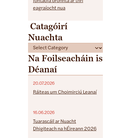
Iontaofa bronnta ar thrí
eagraíocht nua
Catagóirí
Nuachta
C
a
Na Foilseacháin is
t
Déanaí
e
g
o
20.07.2026
r
Ráiteas um Choimirciú Leanaí
i
e
16.06.2026
s
Tuarascáil ar Nuacht
Dhigiteach na hÉireann 2026