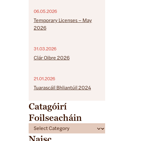
06.05.2026
Temporary Licenses – May
2026
31.03.2026
Clár Oibre 2026
21.01.2026
Tuarascáil Bhliantúil 2024
Catagóirí
Foilseacháin
C
a
Naisc