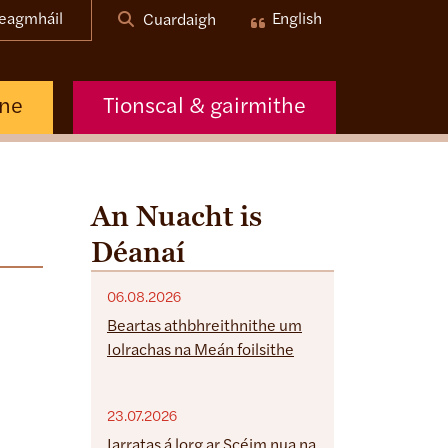
eagmháil
English
Cuardaigh
nne
Tionscal & gairmithe
An Nuacht is
Déanaí
06.08.2026
Beartas athbhreithnithe um
Iolrachas na Meán foilsithe
23.07.2026
Iarratas á lorg ar Scéim nua na