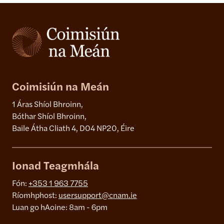
Coimisiún na Meán
1 Áras Shíol Bhroinn,
Bóthar Shíol Bhroinn,
Baile Átha Cliath 4, D04 NP20, Éire
Ionad Teagmhála
Fón:
+353 1 963 7755
Ríomhphost:
usersupport@cnam.ie
Luan go hAoine: 8am - 6pm