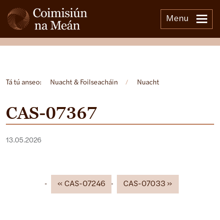
Menu
Open side menu
Tá tú anseo:
Nuacht & Foilseacháin
/
Nuacht
CAS-07367
13.05.2026
CAS-07246
CAS-07033