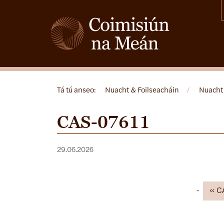
Tá tú anseo:
Nuacht & Foilseacháin
/
Nuacht
CAS-07611
29.06.2026
C