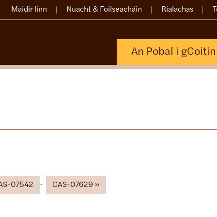
Maidir linn
Nuacht & Foilseacháin
Rialachas
T
An Pobal i gCoiti
AS-07542
CAS-07629