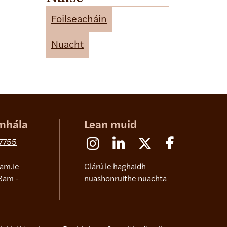
t
e
Foilseacháin
g
o
Nuacht
r
i
e
s
mhála
Lean muid
Instagram
Linkedin
X (Formerly Twitter)
Facebook
 7755
am.ie
Clárú le haghaidh
8am -
nuashonruithe nuachta