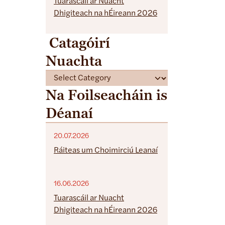
Tuarascáil ar Nuacht
Dhigiteach na hÉireann 2026
Catagóirí
Nuachta
C
a
Na Foilseacháin is
t
Déanaí
e
g
o
20.07.2026
r
Ráiteas um Choimirciú Leanaí
i
e
16.06.2026
s
Tuarascáil ar Nuacht
Dhigiteach na hÉireann 2026