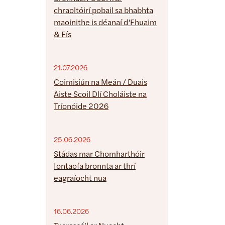
chraoltóirí pobail sa bhabhta
maoinithe is déanaí d’Fhuaim
& Fís
21.07.2026
Coimisiún na Meán / Duais
Aiste Scoil Dlí Choláiste na
Tríonóide 2026
25.06.2026
Stádas mar Chomharthóir
Iontaofa bronnta ar thrí
eagraíocht nua
16.06.2026