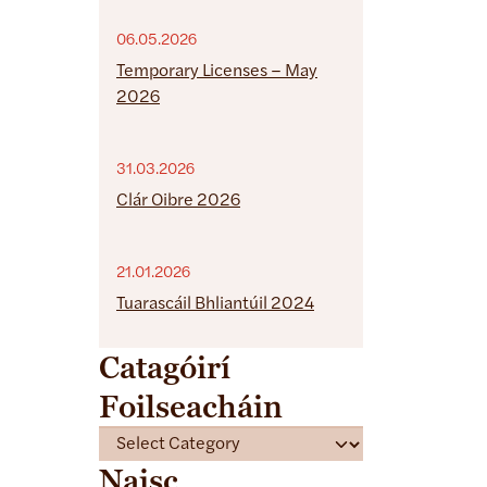
06.05.2026
Temporary Licenses – May
2026
31.03.2026
Clár Oibre 2026
21.01.2026
Tuarascáil Bhliantúil 2024
Catagóirí
Foilseacháin
C
a
Naisc