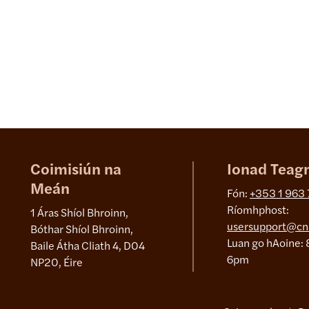
Coimisiún na
Ionad Teag
Meán
Fón:
+353 1 963
Ríomhphost:
1 Áras Shíol Bhroinn,
usersupport@cn
Bóthar Shíol Bhroinn,
Luan go hAoine: 
Baile Átha Cliath 4, D04
6pm
NP20, Éire