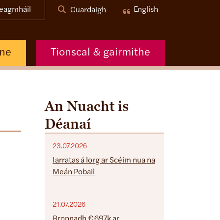
eagmháil
English
Cuardaigh
nne
Tionscal & gairmithe
An Nuacht is
Déanaí
23.07.2026
Iarratas á lorg ar Scéim nua na
Meán Pobail
21.07.2026
Bronnadh €697k ar