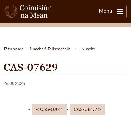
Menu
Open side menu
Tá tú anseo:
Nuacht & Foilseacháin
/
Nuacht
CAS-07629
29.06.2026
CAS-07611
CAS-08177