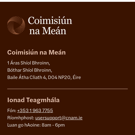
Coimisiún na Meán
1 Áras Shíol Bhroinn,
Bóthar Shíol Bhroinn,
Baile Átha Cliath 4, D04 NP20, Éire
Ionad Teagmhála
Fón:
+353 1 963 7755
Ríomhphost:
usersupport@cnam.ie
Luan go hAoine: 8am - 6pm