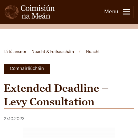
Menu
Open side menu
Tá tú anseo:
Nuacht & Foilseacháin
/
Nuacht
Comhairliúcháin
Extended Deadline –
Levy Consultation
27.10.2023