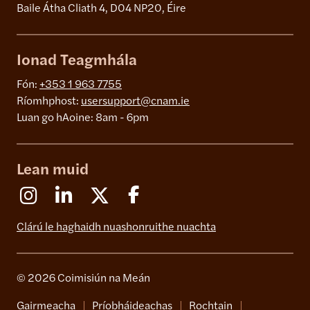
Baile Átha Cliath 4, D04 NP20, Éire
Ionad Teagmhála
Fón:
+353 1 963 7755
Ríomhphost:
usersupport@cnam.ie
Luan go hAoine: 8am - 6pm
Lean muid
Instagram
Linkedin
X (Formerly Twitter)
Facebook
Clárú le haghaidh nuashonruithe nuachta
© 2026 Coimisiún na Meán
Gairmeacha
Príobháideachas
Rochtain