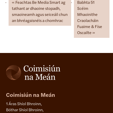
Feachtas Be Media Smart ag
Babhta 51
tathant ar dhaoine stopadh,
Scéim
smaoineamh agus seiceáil chun
Mhaoinithe
an bhréagaisnéis a chomhrac
Craolacháin
Fuaime & Físe
Oscailte
Coimisiún na Meán
1 Áras Shíol Bhroinn,
Bóthar Shíol Bhroinn,