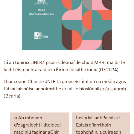
Tá an tuairisc JNLR/Ipsos is déanaí de chuid MRBI maidir le
lucht éisteachta raidió in Éirinn foilsithe inniu (07.11.24).
Thar ceann Choiste JNLR tá preaseisiúint do na meáin agus
táblaí faisnéise achoimrithe ar fáil le híoslódáil
ar ár suíomh
(Béarla).
An mbeadh
Íoslódáil ár bPacáiste
d’eagraíocht i dteideal
Eolais d’iarrthóirí
maoiniú faoinár gClár
toghcháin, a cuireadh