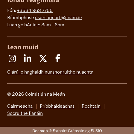
Ionad Teagmhála
Fón:
+353 1 963 7755
Ríomhphost:
usersupport@cnam.ie
Luan go hAoine: 8am - 6pm
Lean muid
Instagram
Linkedin
X (Formerly Twitter)
Facebook
Clárú le haghaidh nuashonruithe nuachta
© 2026 Coimisiún na Meán
Gairmeacha
Príobháideachas
Rochtain
Socruithe fianáin
Dearadh & Forbairt Gréasáin ag FUSIO