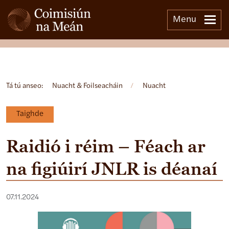
Menu
Open side menu
Tá tú anseo:
Nuacht & Foilseacháin
/
Nuacht
Taighde
Raidió i réim – Féach ar
na figiúirí JNLR is déanaí
07.11.2024