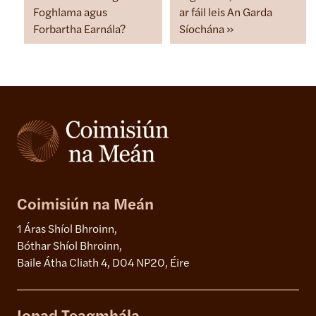
Foghlama agus
ar fáil leis An Garda
Forbartha Earnála?
Síochána
Coimisiún na Meán
1 Áras Shíol Bhroinn,
Bóthar Shíol Bhroinn,
Baile Átha Cliath 4, D04 NP20, Éire