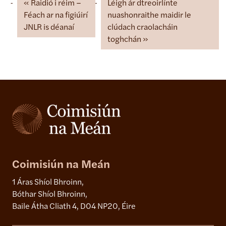
Raidió i réim –
Léigh ár dtreoirlínte
Féach ar na figiúirí
nuashonraithe maidir le
JNLR is déanaí
clúdach craolacháin
toghchán
Coimisiún na Meán
1 Áras Shíol Bhroinn,
Bóthar Shíol Bhroinn,
Baile Átha Cliath 4, D04 NP20, Éire