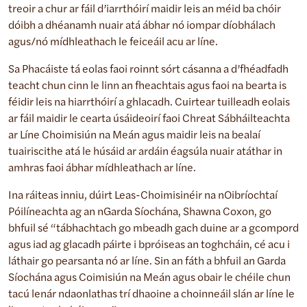
treoir a chur ar fáil d’iarrthóirí maidir leis an méid ba chóir
dóibh a dhéanamh nuair atá ábhar nó iompar díobhálach
agus/nó mídhleathach le feiceáil acu ar líne.
Sa Phacáiste tá eolas faoi roinnt sórt cásanna a d’fhéadfadh
teacht chun cinn le linn an fheachtais agus faoi na bearta is
féidir leis na hiarrthóirí a ghlacadh. Cuirtear tuilleadh eolais
ar fáil maidir le cearta úsáideoirí faoi Chreat Sábháilteachta
ar Líne Choimisiún na Meán agus maidir leis na bealaí
tuairiscithe atá le húsáid ar ardáin éagsúla nuair atáthar in
amhras faoi ábhar mídhleathach ar líne.
Ina ráiteas inniu, dúirt Leas-Choimisinéir na nOibríochtaí
Póilíneachta ag an nGarda Síochána, Shawna Coxon, go
bhfuil sé “tábhachtach go mbeadh gach duine ar a gcompord
agus iad ag glacadh páirte i bpróiseas an toghcháin, cé acu i
láthair go pearsanta nó ar líne. Sin an fáth a bhfuil an Garda
Síochána agus Coimisiún na Meán agus obair le chéile chun
tacú lenár ndaonlathas trí dhaoine a choinneáil slán ar líne le