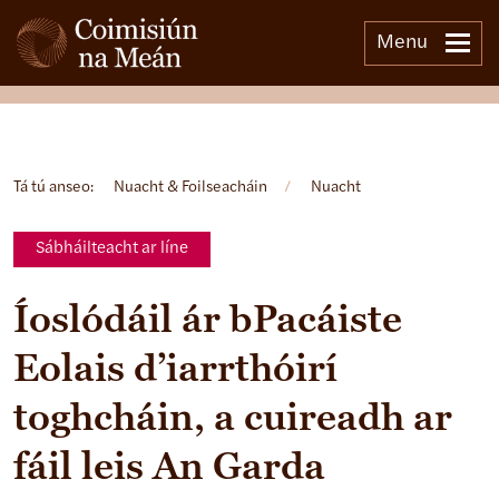
Menu
Open side menu
Tá tú anseo:
Nuacht & Foilseacháin
/
Nuacht
Sábháilteacht ar líne
Íoslódáil ár bPacáiste
Eolais d’iarrthóirí
toghcháin, a cuireadh ar
fáil leis An Garda