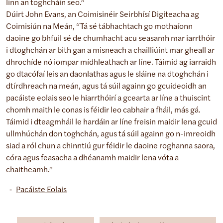
linn an toghcháin seo.”
Dúirt John Evans, an Coimisinéir Seirbhísí Digiteacha ag
Coimisiún na Meán, “Tá sé tábhachtach go mothaíonn
daoine go bhfuil sé de chumhacht acu seasamh mar iarrthóir
i dtoghchán ar bith gan a misneach a chailliúint mar gheall ar
dhrochíde nó iompar mídhleathach ar líne. Táimid ag iarraidh
go dtacófaí leis an daonlathas agus le sláine na dtoghchán i
dtírdhreach na meán, agus tá súil againn go gcuideoidh an
pacáiste eolais seo le hiarrthóirí a gcearta ar líne a thuiscint
chomh maith le conas is féidir leo cabhair a fháil, más gá.
Táimid i dteagmháil le hardáin ar líne freisin maidir lena gcuid
ullmhúchán don toghchán, agus tá súil againn go n-imreoidh
siad a ról chun a chinntiú gur féidir le daoine roghanna saora,
córa agus feasacha a dhéanamh maidir lena vóta a
chaitheamh.”
Pacáiste Eolais