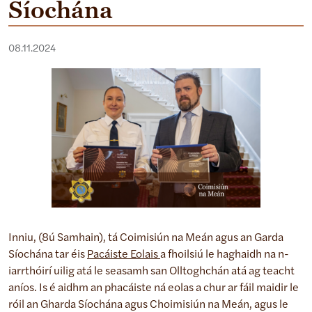
Síochána
08.11.2024
Inniu, (8ú Samhain), tá Coimisiún na Meán agus an Garda
Síochána tar éis
Pacáiste Eolais
a fhoilsiú le haghaidh na n-
iarrthóirí uilig atá le seasamh san Olltoghchán atá ag teacht
aníos. Is é aidhm an phacáiste ná eolas a chur ar fáil maidir le
róil an Gharda Síochána agus Choimisiún na Meán, agus le