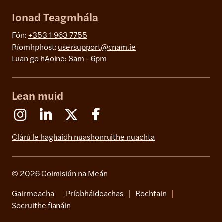
Ionad Teagmhála
Fón:
+353 1 963 7755
Ríomhphost:
usersupport@cnam.ie
Luan go hAoine: 8am - 6pm
Lean muid
Instagram
Linkedin
X (Formerly Twitter)
Facebook
Clárú le haghaidh nuashonruithe nuachta
© 2026 Coimisiún na Meán
Gairmeacha
Príobháideachas
Rochtain
Socruithe fianáin