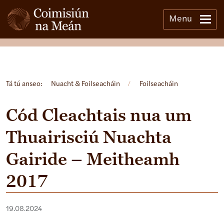
Menu
Open side menu
Tá tú anseo:
Nuacht & Foilseacháin
/
Foilseacháin
Cód Cleachtais nua um
Thuairisciú Nuachta
Gairide – Meitheamh
2017
19.08.2024