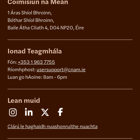
Coimisiún na Meán
1 Áras Shíol Bhroinn,
Bóthar Shíol Bhroinn,
Baile Átha Cliath 4, D04 NP20, Éire
Ionad Teagmhála
Fón:
+353 1 963 7755
Ríomhphost:
usersupport@cnam.ie
Luan go hAoine: 8am - 6pm
Lean muid
Instagram
Linkedin
X (Formerly Twitter)
Facebook
Clárú le haghaidh nuashonruithe nuachta