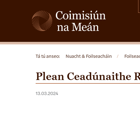
Tá tú anseo:
Nuacht & Foilseacháin
/
Foilsea
Plean Ceadúnaithe R
13.03.2024