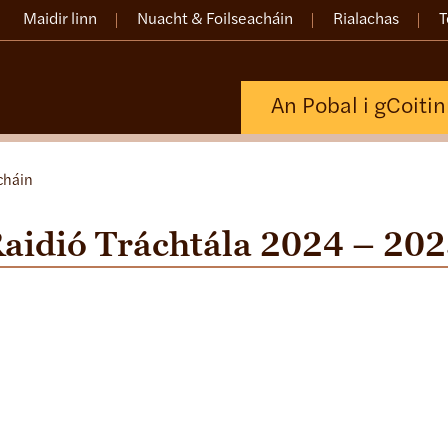
Maidir linn
Nuacht & Foilseacháin
Rialachas
T
An Pobal i gCoiti
cháin
aidió Tráchtála 2024 – 20