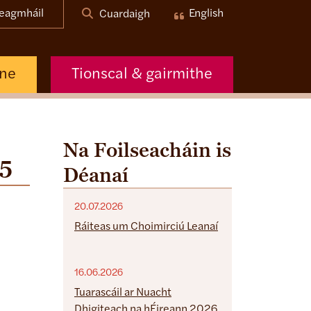
eagmháil
English
Cuardaigh
nne
Tionscal & gairmithe
Na Foilseacháin is
25
Déanaí
20.07.2026
Ráiteas um Choimirciú Leanaí
16.06.2026
Tuarascáil ar Nuacht
Dhigiteach na hÉireann 2026