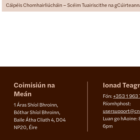
Cáipéis Chomhairliúcháin – Scéim Tuairiscithe na gCúirteann
Coimisiún na
Ionad Teag
Meán
Fón:
+353 1 963
Ríomhphost:
1 Áras Shíol Bhroinn,
usersupport@cn
Bóthar Shíol Bhroinn,
Luan go hAoine: 
Baile Átha Cliath 4, D04
6pm
NP20, Éire