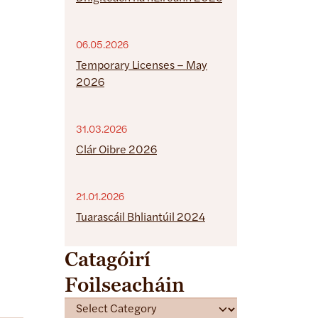
06.05.2026
Temporary Licenses – May
2026
31.03.2026
Clár Oibre 2026
21.01.2026
Tuarascáil Bhliantúil 2024
Catagóirí
Foilseacháin
C