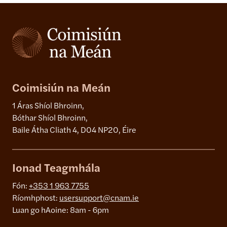
Coimisiún na Meán
1 Áras Shíol Bhroinn,
Bóthar Shíol Bhroinn,
Baile Átha Cliath 4, D04 NP20, Éire
Ionad Teagmhála
Fón:
+353 1 963 7755
Ríomhphost:
usersupport@cnam.ie
Luan go hAoine: 8am - 6pm