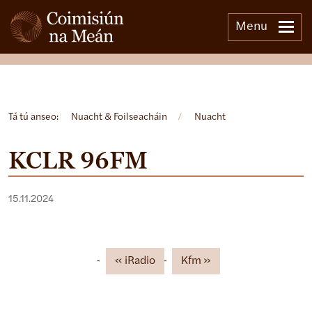
Menu
Open side menu
Tá tú anseo:
Nuacht & Foilseacháin
/
Nuacht
KCLR 96FM
15.11.2024
iRadio
Kfm