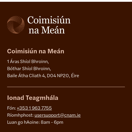
Coimisiún na Meán
1 Áras Shíol Bhroinn,
Bóthar Shíol Bhroinn,
Baile Átha Cliath 4, D04 NP20, Éire
Ionad Teagmhála
Fón:
+353 1 963 7755
Ríomhphost:
usersupport@cnam.ie
Luan go hAoine: 8am - 6pm