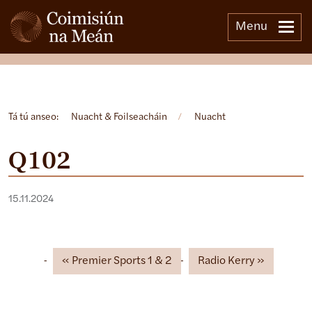
Menu
Open side menu
Tá tú anseo:
Nuacht & Foilseacháin
/
Nuacht
Q102
15.11.2024
Premier Sports 1 & 2
Radio Kerry