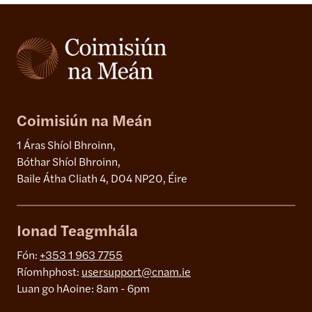
Coimisiún na Meán
1 Áras Shíol Bhroinn,
Bóthar Shíol Bhroinn,
Baile Átha Cliath 4, D04 NP20, Éire
Ionad Teagmhála
Fón:
+353 1 963 7755
Ríomhphost:
usersupport@cnam.ie
Luan go hAoine: 8am - 6pm