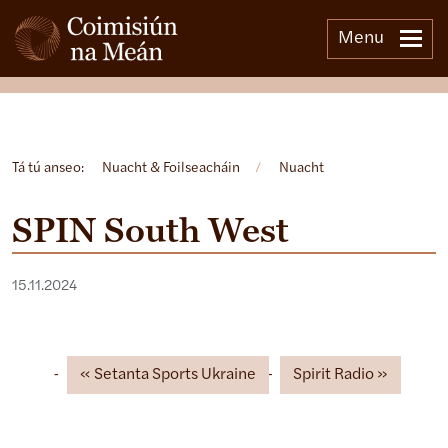
Menu
Open side menu
Tá tú anseo:
Nuacht & Foilseacháin
/
Nuacht
SPIN South West
15.11.2024
Setanta Sports Ukraine
Spirit Radio