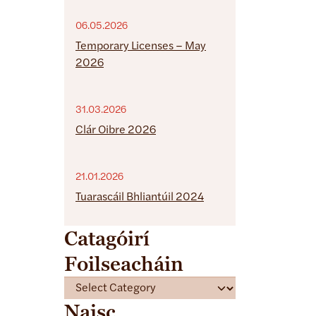
06.05.2026
Temporary Licenses – May
2026
31.03.2026
Clár Oibre 2026
21.01.2026
Tuarascáil Bhliantúil 2024
Catagóirí
Foilseacháin
C
a
Naisc