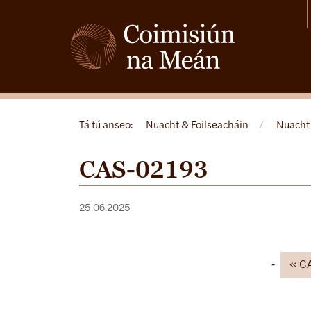
Tá tú anseo:
Nuacht & Foilseacháin
/
Nuacht
CAS-02193
25.06.2025
C