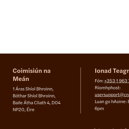
Coimisiún na
Ionad Teag
Meán
Fón:
+353 1 963
Ríomhphost:
1 Áras Shíol Bhroinn,
usersupport@cn
Bóthar Shíol Bhroinn,
Luan go hAoine: 
Baile Átha Cliath 4, D04
6pm
NP20, Éire