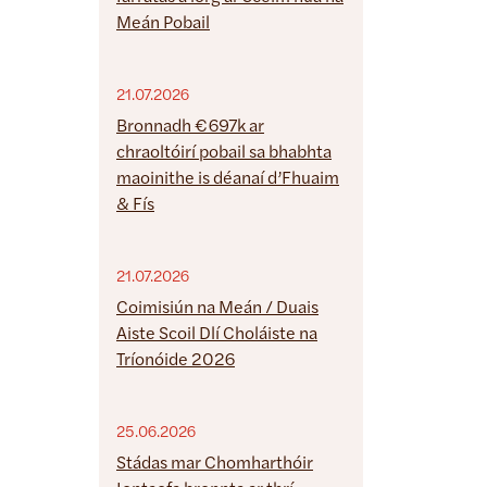
Meán Pobail
21.07.2026
Bronnadh €697k ar
chraoltóirí pobail sa bhabhta
maoinithe is déanaí d’Fhuaim
& Fís
21.07.2026
Coimisiún na Meán / Duais
Aiste Scoil Dlí Choláiste na
Tríonóide 2026
25.06.2026
Stádas mar Chomharthóir