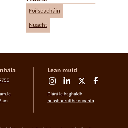
t
e
Foilseacháin
g
o
Nuacht
r
i
e
s
mhála
Lean muid
Instagram
Linkedin
X (Formerly Twitter)
Facebook
 7755
am.ie
Clárú le haghaidh
8am -
nuashonruithe nuachta