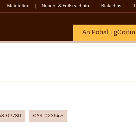
Maidir linn
Nuacht & Foilseacháin
Rialachas
T
An Pobal i gCoiti
AS-02780
CAS-02364