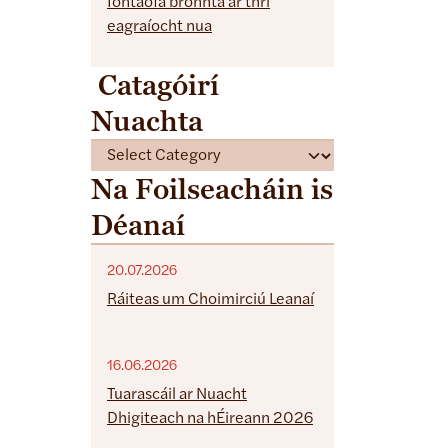
Iontaofa bronnta ar thrí
eagraíocht nua
Catagóirí
Nuachta
C
a
Na Foilseacháin is
t
Déanaí
e
g
o
20.07.2026
r
Ráiteas um Choimirciú Leanaí
i
e
16.06.2026
s
Tuarascáil ar Nuacht
Dhigiteach na hÉireann 2026