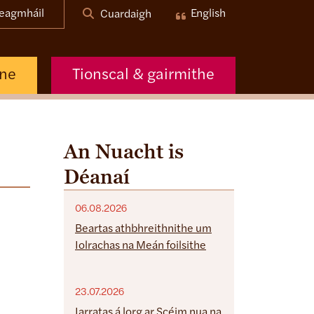
eagmháil
English
Cuardaigh
nne
Tionscal & gairmithe
An Nuacht is
Déanaí
06.08.2026
Beartas athbhreithnithe um
Iolrachas na Meán foilsithe
23.07.2026
Iarratas á lorg ar Scéim nua na