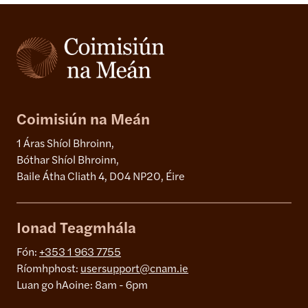
Coimisiún na Meán
1 Áras Shíol Bhroinn,
Bóthar Shíol Bhroinn,
Baile Átha Cliath 4, D04 NP20, Éire
Ionad Teagmhála
Fón:
+353 1 963 7755
Ríomhphost:
usersupport@cnam.ie
Luan go hAoine: 8am - 6pm