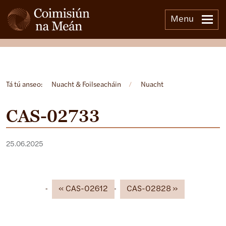
Menu
Open side menu
Tá tú anseo:
Nuacht & Foilseacháin
/
Nuacht
CAS-02733
25.06.2025
CAS-02612
CAS-02828