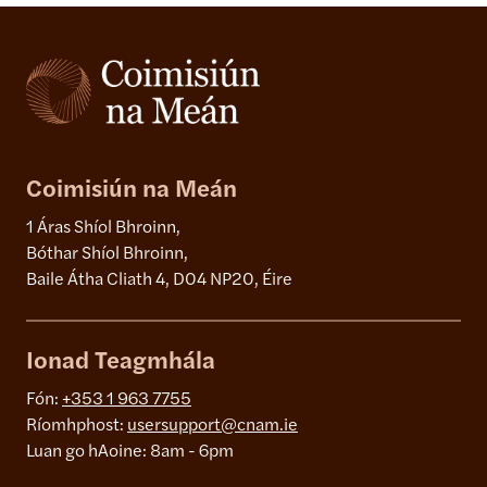
Coimisiún na Meán
1 Áras Shíol Bhroinn,
Bóthar Shíol Bhroinn,
Baile Átha Cliath 4, D04 NP20, Éire
Ionad Teagmhála
Fón:
+353 1 963 7755
Ríomhphost:
usersupport@cnam.ie
Luan go hAoine: 8am - 6pm