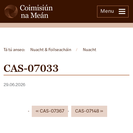
Menu
Open side menu
Tá tú anseo:
Nuacht & Foilseacháin
/
Nuacht
CAS-07033
29.06.2026
CAS-07367
CAS-07148