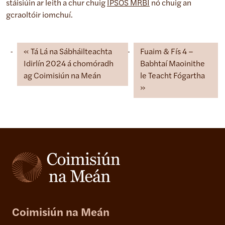
stáisiúin ar leith a chur chuig
IPSOS MRBI
nó chuig an
gcraoltóir iomchuí.
Tá Lá na Sábháilteachta
Fuaim & Fís 4 –
Idirlín 2024 á chomóradh
Babhtaí Maoinithe
ag Coimisiún na Meán
le Teacht Fógartha
Coimisiún na Meán