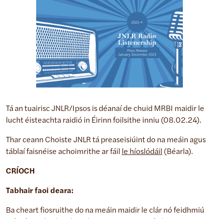
Tá an tuairisc JNLR/Ipsos is déanaí de chuid MRBI maidir le
lucht éisteachta raidió in Éirinn foilsithe inniu (08.02.24).
Thar ceann Choiste JNLR tá preaseisiúint do na meáin agus
táblaí faisnéise achoimrithe ar fáil
le híoslódáil
(Béarla).
CRÍOCH
Tabhair faoi deara:
Ba cheart fiosruithe do na meáin maidir le clár nó feidhmiú