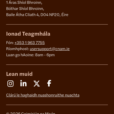
1 Áras Shíol Bhroinn,
Bóthar Shíol Bhroinn,
Baile Átha Cliath 4, D04 NP20, Éire
Ionad Teagmhála
Fón:
+353 1 963 7755
Ríomhphost:
usersupport@cnam.ie
Luan go hAoine: 8am - 6pm
Lean muid
Instagram
Linkedin
X (Formerly Twitter)
Facebook
Clárú le haghaidh nuashonruithe nuachta