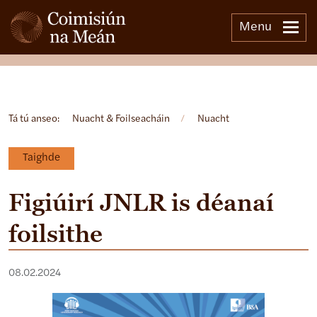
Menu
Open side menu
Tá tú anseo:
Nuacht & Foilseacháin
/
Nuacht
Taighde
Figiúirí JNLR is déanaí
foilsithe
08.02.2024