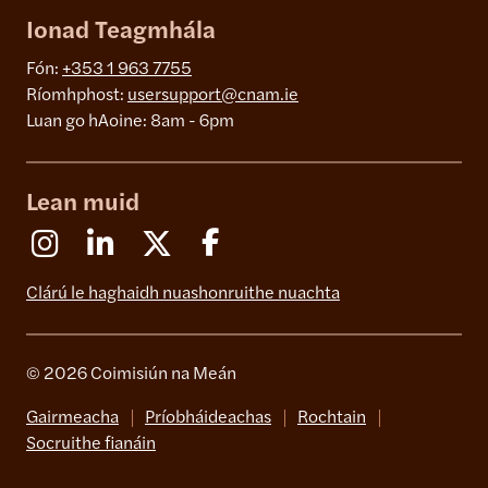
Ionad Teagmhála
Fón:
+353 1 963 7755
Ríomhphost:
usersupport@cnam.ie
Luan go hAoine: 8am - 6pm
Lean muid
Instagram
Linkedin
X (Formerly Twitter)
Facebook
Clárú le haghaidh nuashonruithe nuachta
© 2026 Coimisiún na Meán
Gairmeacha
Príobháideachas
Rochtain
Socruithe fianáin