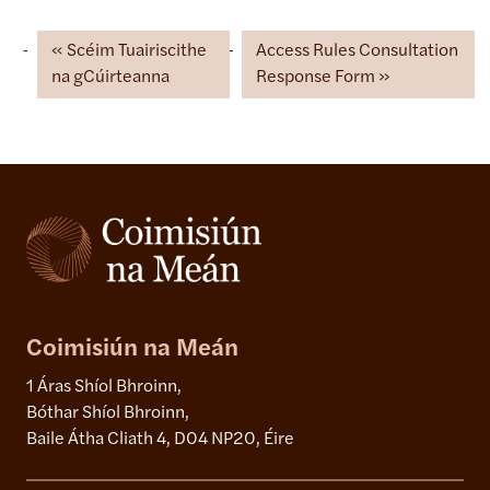
Scéim Tuairiscithe
Access Rules Consultation
na gCúirteanna
Response Form
Coimisiún na Meán
1 Áras Shíol Bhroinn,
Bóthar Shíol Bhroinn,
Baile Átha Cliath 4, D04 NP20, Éire