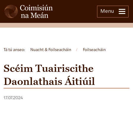
Menu
Open side menu
Tá tú anseo:
Nuacht & Foilseacháin
/
Foilseacháin
Scéim Tuairiscithe
Daonlathais Áitiúil
17.07.2024