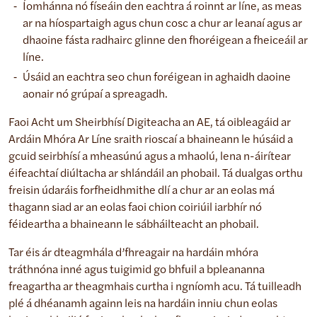
Íomhánna nó físeáin den eachtra á roinnt ar líne, as meas
ar na híospartaigh agus chun cosc a chur ar leanaí agus ar
dhaoine fásta radhairc glinne den fhoréigean a fheiceáil ar
líne.
Úsáid an eachtra seo chun foréigean in aghaidh daoine
aonair nó grúpaí a spreagadh.
Faoi Acht um Sheirbhísí Digiteacha an AE, tá oibleagáid ar
Ardáin Mhóra Ar Líne sraith rioscaí a bhaineann le húsáid a
gcuid seirbhísí a mheasúnú agus a mhaolú, lena n-áirítear
éifeachtaí diúltacha ar shlándáil an phobail. Tá dualgas orthu
freisin údaráis forfheidhmithe dlí a chur ar an eolas má
thagann siad ar an eolas faoi chion coiriúil iarbhír nó
féideartha a bhaineann le sábháilteacht an phobail.
Tar éis ár dteagmhála d’fhreagair na hardáin mhóra
tráthnóna inné agus tuigimid go bhfuil a bpleananna
freagartha ar theagmhais curtha i ngníomh acu. Tá tuilleadh
plé á dhéanamh againn leis na hardáin inniu chun eolas