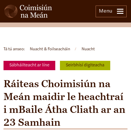
Menu
Open side menu
Tá tú anseo:
Nuacht & Foilseacháin
/
Nuacht
Sábháilteacht ar líne
Seirbhísí digiteacha
Ráiteas Choimisiún na
Meán maidir le heachtraí
i mBaile Átha Cliath ar an
23 Samhain