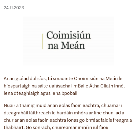
24.11.2023
Ar an gcéad dul síos, tá smaointe Choimisiún na Meán le
híospartaigh na sáite uafásacha i mBaile Átha Cliath inné,
lena dteaghlaigh agus lena bpobail.
Nuair a tháinig muid ar an eolas faoin eachtra, chuamar i
dteagmháil láithreach le hardáin mhóra ar líne chun iad a
chur ar an eolas faoin eachtra ionas go bhféadfaidís freagra a
thabhairt. Go sonrach, chuireamar imní in iúl faoi: