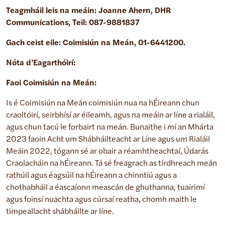
Teagmháil leis na meáin: Joanne Ahern, DHR
Communications, Teil: 087-9881837
Gach ceist eile: Coimisiún na Meán, 01-6441200.
Nóta d’Eagarthóirí:
Faoi Coimisiún na Meán:
Is é Coimisiún na Meán coimisiún nua na hÉireann chun
craoltóirí, seirbhísí ar éileamh, agus na meáin ar líne a rialáil,
agus chun tacú le forbairt na meán. Bunaithe i mí an Mhárta
2023 faoin Acht um Shábháilteacht ar Líne agus um Rialáil
Meáin 2022, tógann sé ar obair a réamhtheachtaí, Údarás
Craolacháin na hÉireann. Tá sé freagrach as tírdhreach meán
rathúil agus éagsúil na hÉireann a chinntiú agus a
chothabháil a éascaíonn meascán de ghuthanna, tuairimí
agus foinsí nuachta agus cúrsaí reatha, chomh maith le
timpeallacht shábháilte ar líne.