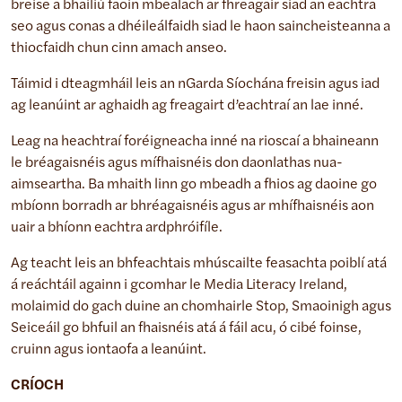
breise a bhailiú faoin mbealach ar fhreagair siad an eachtra
seo agus conas a dhéileálfaidh siad le haon saincheisteanna a
thiocfaidh chun cinn amach anseo.
Táimid i dteagmháil leis an nGarda Síochána freisin agus iad
ag leanúint ar aghaidh ag freagairt d’eachtraí an lae inné.
Leag na heachtraí foréigneacha inné na rioscaí a bhaineann
le bréagaisnéis agus mífhaisnéis don daonlathas nua-
aimseartha. Ba mhaith linn go mbeadh a fhios ag daoine go
mbíonn borradh ar bhréagaisnéis agus ar mhífhaisnéis aon
uair a bhíonn eachtra ardphróifíle.
Ag teacht leis an bhfeachtais mhúscailte feasachta poiblí atá
á reáchtáil againn i gcomhar le Media Literacy Ireland,
molaimid do gach duine an chomhairle Stop, Smaoinigh agus
Seiceáil go bhfuil an fhaisnéis atá á fáil acu, ó cibé foinse,
cruinn agus iontaofa a leanúint.
CRÍOCH