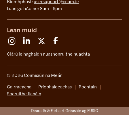
Ríomhphost:
usersupport@cnam.ie
Luan go hAoine: 8am - 6pm
Lean muid
Instagram
Linkedin
X (Formerly Twitter)
Facebook
Clárú le haghaidh nuashonruithe nuachta
© 2026 Coimisiún na Meán
Gairmeacha
Príobháideachas
Rochtain
Socruithe fianáin
Dearadh & Forbairt Gréasáin ag FUSIO