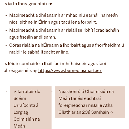
Is iad a fhreagrachtaí ná:
Maoirseacht a dhéanamh ar mhaoiniú earnáil na meán
níos leithne in Éirinn agus tacú lena forbairt.
Maoirseacht a dhéanamh ar rialáil seirbhísí craolacháin
agus físeáin ar éileamh.
Córas rialála na hÉireann a fhorbairt agus a fhorfheidhmiú
maidir le sábháilteacht ar líne.
Is féidir comhairle a fháil faoi mhífhaisnéis agus faoi
bhréagaisnéis ag
https://www.bemediasmart.ie/
Iarratais do
Nuashonrú ó Choimisiún na
Scéim
Meán tar éis eachtraí
Urraíochta á
foréigneacha i mBaile Átha
Lorg ag
Cliath ar an 23ú Samhain
Coimisiún na
Meán