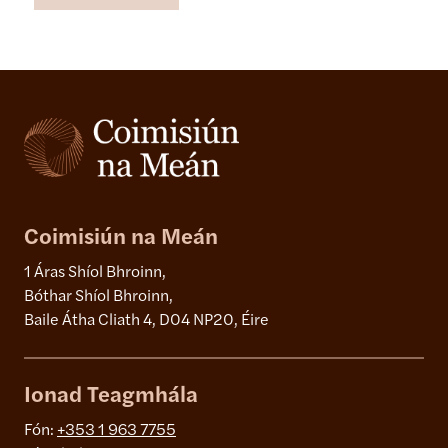
Coimisiún na Meán
1 Áras Shíol Bhroinn,
Bóthar Shíol Bhroinn,
Baile Átha Cliath 4, D04 NP20, Éire
Ionad Teagmhála
Fón:
+353 1 963 7755