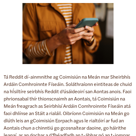
Tá Reddit dí-ainmnithe ag Coimisiún na Meán mar Sheirbhís
Ardáin Comhroinnte Físeáin. Soláthraíonn eintiteas de chuid
na hÍsiltíre seirbhís Reddit d’úsáideoirí san Aontas anois. Faoi
phrionsabal thír thionscnaimh an Aontais, tá Coimisiún na
Meán freagrach as Seirbhísí Ardáin Comhroinnte Físeáin atá
faoi dhlínse an Stáit a rialáil. Oibríonn Coimisiún na Meán go
dlúth leis an gCoimisiún Eorpach agus le rialtóirí ar fud an
Aontais chun a chinntiú go gcosnaítear daoine, go háirithe
leanaí, ar an dochar a d’fhéadfadh an t-ábhar nó an t-iompar