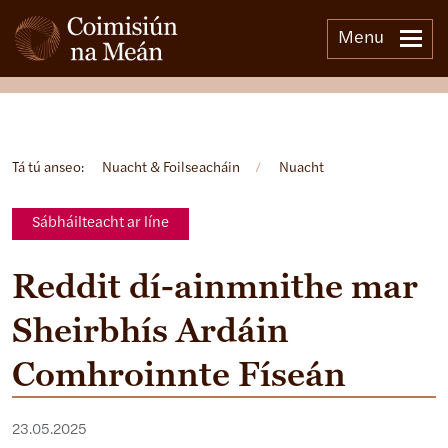
Menu
Open side menu
Tá tú anseo:
Nuacht & Foilseacháin
/
Nuacht
Sábháilteacht ar líne
Reddit dí-ainmnithe mar
Sheirbhís Ardáin
Comhroinnte Físeán
23.05.2025