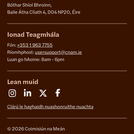
Bóthar Shíol Bhroinn,
Baile Átha Cliath 4, D04 NP20, Éire
Ionad Teagmhála
Fón:
+353 1 963 7755
Ríomhphost:
usersupport@cnam.ie
Luan go hAoine: 8am - 6pm
Lean muid
Instagram
Linkedin
X (Formerly Twitter)
Facebook
Clárú le haghaidh nuashonruithe nuachta
© 2026 Coimisiún na Meán