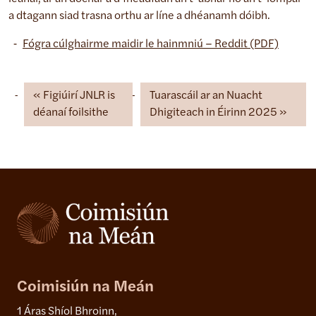
a dtagann siad trasna orthu ar líne a dhéanamh dóibh.
Fógra cúlghairme maidir le hainmniú – Reddit (PDF)
Figiúirí JNLR is
Tuarascáil ar an Nuacht
déanaí foilsithe
Dhigiteach in Éirinn 2025
Coimisiún na Meán
1 Áras Shíol Bhroinn,