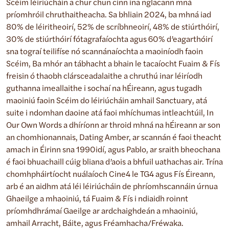
Scéim léiriúcháin a chur chun cinn ina nglacann mná
príomhróil chruthaitheacha. Sa bhliain 2024, ba mhná iad
80% de léiritheoirí, 52% de scríbhneoirí, 48% de stiúrthóirí,
30% de stiúrthóirí fótagrafaíochta agus 60% d’eagarthóirí
sna tograí teilifíse nó scannánaíochta a maoiníodh faoin
Scéim, Ba mhór an tábhacht a bhain le tacaíocht Fuaim & Fís
freisin ó thaobh clársceadalaithe a chruthú inar léiríodh
guthanna imeallaithe i sochaí na hÉireann, agus tugadh
maoiniú faoin Scéim do léiriúcháin amhail Sanctuary, atá
suite i ndomhan daoine atá faoi mhíchumas intleachtúil, In
Our Own Words a dhíríonn ar throid mhná na hÉireann ar son
an chomhionannais, Dating Amber, ar scannán é faoi theacht
amach in Éirinn sna 1990idí, agus Pablo, ar sraith bheochana
é faoi bhuachaill cúig bliana d’aois a bhfuil uathachas air. Trína
chomhpháirtíocht nuálaíoch Cine4 le TG4 agus Fís Éireann,
arb é an aidhm atá léi léiriúcháin de phríomhscannáin úrnua
Ghaeilge a mhaoiniú, tá Fuaim & Fís i ndiaidh roinnt
príomhdhrámaí Gaeilge ar ardchaighdeán a mhaoiniú,
amhail Arracht, Báite, agus Fréamhacha/Fréwaka.