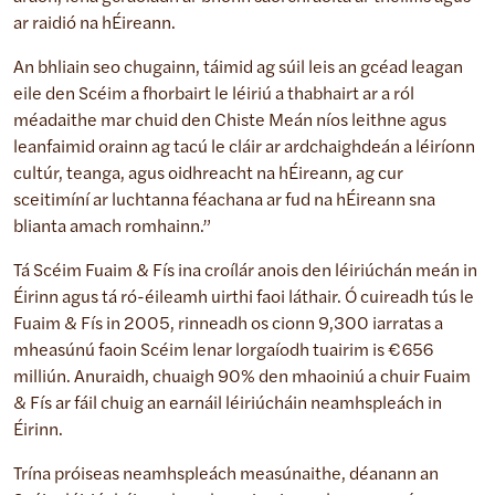
ar raidió na hÉireann.
An bhliain seo chugainn, táimid ag súil leis an gcéad leagan
eile den Scéim a fhorbairt le léiriú a thabhairt ar a ról
méadaithe mar chuid den Chiste Meán níos leithne agus
leanfaimid orainn ag tacú le cláir ar ardchaighdeán a léiríonn
cultúr, teanga, agus oidhreacht na hÉireann, ag cur
sceitimíní ar luchtanna féachana ar fud na hÉireann sna
blianta amach romhainn.”
Tá Scéim Fuaim & Fís ina croílár anois den léiriúchán meán in
Éirinn agus tá ró-éileamh uirthi faoi láthair. Ó cuireadh tús le
Fuaim & Fís in 2005, rinneadh os cionn 9,300 iarratas a
mheasúnú faoin Scéim lenar lorgaíodh tuairim is €656
milliún. Anuraidh, chuaigh 90% den mhaoiniú a chuir Fuaim
& Fís ar fáil chuig an earnáil léiriúcháin neamhspleách in
Éirinn.
Trína próiseas neamhspleách measúnaithe, déanann an