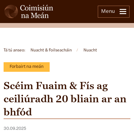
Menu
Open side menu
Tá tú anseo:
Nuacht & Foilseacháin
/
Nuacht
Forbairt na meán
Scéim Fuaim & Fís ag
ceiliúradh 20 bliain ar an
bhfód
30.09.2025