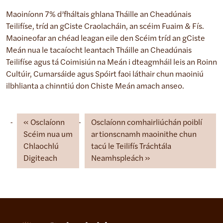
Maoiníonn 7% d’fháltais ghlana Tháille an Cheadúnais
Teilifíse, tríd an gCiste Craolacháin, an scéim Fuaim & Fís.
Maoineofar an chéad leagan eile den Scéim tríd an gCiste
Meán nua le tacaíocht leantach Tháille an Cheadúnais
Teilifíse agus tá Coimisiún na Meán i dteagmháil leis an Roinn
Cultúir, Cumarsáide agus Spóirt faoi láthair chun maoiniú
ilbhlianta a chinntiú don Chiste Meán amach anseo.
Osclaíonn
Osclaíonn comhairliúchán poiblí
Scéim nua um
ar tionscnamh maoinithe chun
Chlaochlú
tacú le Teilifís Tráchtála
Digiteach
Neamhspleách