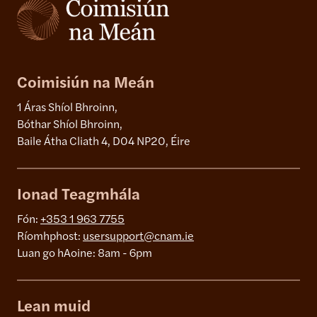
Coimisiún na Meán
1 Áras Shíol Bhroinn,
Bóthar Shíol Bhroinn,
Baile Átha Cliath 4, D04 NP20, Éire
Ionad Teagmhála
Fón:
+353 1 963 7755
Ríomhphost:
usersupport@cnam.ie
Luan go hAoine: 8am - 6pm
Lean muid