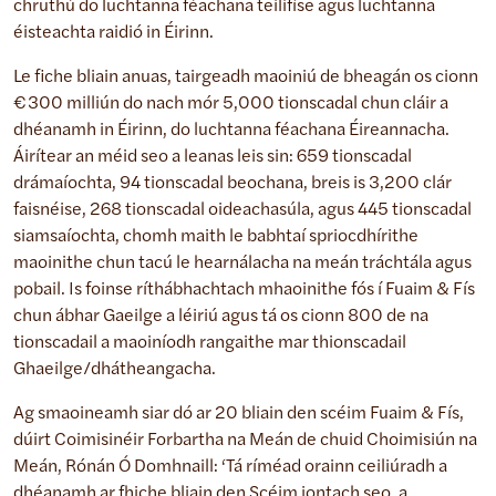
chruthú do luchtanna féachana teilifíse agus luchtanna
éisteachta raidió in Éirinn.
Le fiche bliain anuas, tairgeadh maoiniú de bheagán os cionn
€300 milliún do nach mór 5,000 tionscadal chun cláir a
dhéanamh in Éirinn, do luchtanna féachana Éireannacha.
Áirítear an méid seo a leanas leis sin: 659 tionscadal
drámaíochta, 94 tionscadal beochana, breis is 3,200 clár
faisnéise, 268 tionscadal oideachasúla, agus 445 tionscadal
siamsaíochta, chomh maith le babhtaí spriocdhírithe
maoinithe chun tacú le hearnálacha na meán tráchtála agus
pobail. Is foinse ríthábhachtach mhaoinithe fós í Fuaim & Fís
chun ábhar Gaeilge a léiriú agus tá os cionn 800 de na
tionscadail a maoiníodh rangaithe mar thionscadail
Ghaeilge/dhátheangacha.
Ag smaoineamh siar dó ar 20 bliain den scéim Fuaim & Fís,
dúirt Coimisinéir Forbartha na Meán de chuid Choimisiún na
Meán, Rónán Ó Domhnaill: ‘Tá ríméad orainn ceiliúradh a
dhéanamh ar fhiche bliain den Scéim iontach seo, a