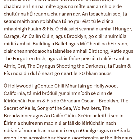
chabhraigh linn na mílte agus na mílte uair an chloig de
chultúr na hÉireann a chur ar an aer. An tseachtain seo, tá
seans maith ann go bhfaca tú nó gur éist tú le clár a
mhaoinigh Fuaim & Fís. Ó chlasaicí scannáin amhail Hunger,
Garage, An Cailín Ciúin, agus Brooklyn, go cláir shuimiúla
raidió amhail Building a Ballet agus Mí Cheoil na hÉireann,
cláir cheannródaíocha faisnéise amhail Birdsong, Katie agus
The Forgotten Irish, agus cláir fhíorspéisiúla teilifíse amhail
Aifric, Crá, The Dry agus Shooting the Darkness, tá Fuaim &
Fís i ndiaidh dul ó neart go neart le 20 bliain anuas.
Ó Hollywood i gContae Chill Mhantáin go Hollywood,
California, táimid bródúil gur ainmníodh sé cinn de
léiriúcháin Fuaim & Fís do Ghradam Oscar – Brooklyn, The
Secret of Kells, Song of the Sea, Wolfwalkers, The
Breadwinner agus An Cailín Ciúin. Scéim ar leith í seo in
Éirinn a chuireann maoiniú ar fáil do léiriúcháin nach
ndéanfaí murach an maoiniú seo, i nGaeilge agus i mBéarla
araon, lena gcraoladh ar bhonn saorchraolta ar theilifís agus