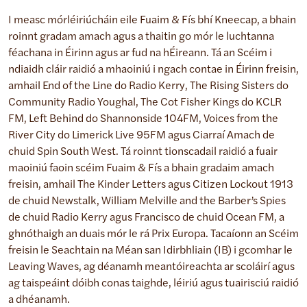
I measc mórléiriúcháin eile Fuaim & Fís bhí Kneecap, a bhain
roinnt gradam amach agus a thaitin go mór le luchtanna
féachana in Éirinn agus ar fud na hÉireann. Tá an Scéim i
ndiaidh cláir raidió a mhaoiniú i ngach contae in Éirinn freisin,
amhail End of the Line do Radio Kerry, The Rising Sisters do
Community Radio Youghal, The Cot Fisher Kings do KCLR
FM, Left Behind do Shannonside 104FM, Voices from the
River City do Limerick Live 95FM agus Ciarraí Amach de
chuid Spin South West. Tá roinnt tionscadail raidió a fuair
maoiniú faoin scéim Fuaim & Fís a bhain gradaim amach
freisin, amhail The Kinder Letters agus Citizen Lockout 1913
de chuid Newstalk, William Melville and the Barber’s Spies
de chuid Radio Kerry agus Francisco de chuid Ocean FM, a
ghnóthaigh an duais mór le rá Prix Europa. Tacaíonn an Scéim
freisin le Seachtain na Méan san Idirbhliain (IB) i gcomhar le
Leaving Waves, ag déanamh meantóireachta ar scoláirí agus
ag taispeáint dóibh conas taighde, léiriú agus tuairisciú raidió
a dhéanamh.