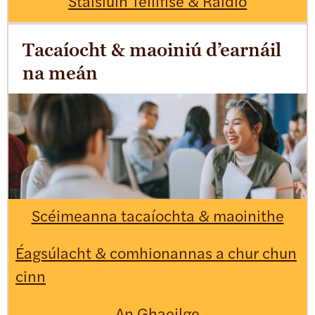
Stáisiúin Teilifíse & Raidió
Tacaíocht & maoiniú d’earnáil
na meán
Scéimeanna tacaíochta & maoinithe
Éagsúlacht & comhionannas a chur chun
cinn