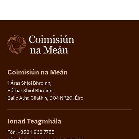
Coimisiún na Meán
1 Áras Shíol Bhroinn,
Bóthar Shíol Bhroinn,
Baile Átha Cliath 4, D04 NP20, Éire
Ionad Teagmhála
Fón:
+353 1 963 7755