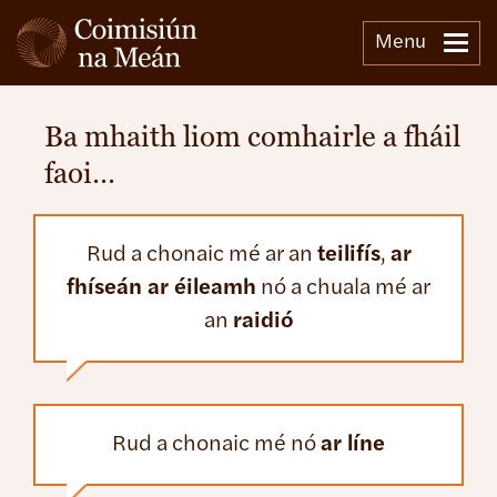
Menu
Ba mhaith liom comhairle a fháil
faoi…
Rud a chonaic mé ar an
teilifís
,
ar
fhíseán ar éileamh
nó a chuala mé ar
an
raidió
Rud a chonaic mé nó
ar líne