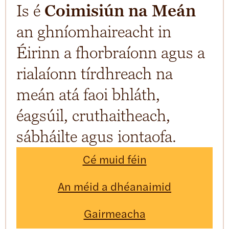
Is é
Coimisiún na Meán
an ghníomhaireacht in
Éirinn a fhorbraíonn agus a
rialaíonn tírdhreach na
meán atá faoi bhláth,
éagsúil, cruthaitheach,
sábháilte agus iontaofa.
Cé muid féin
An méid a dhéanaimid
Gairmeacha