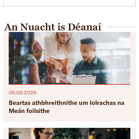
An Nuacht is Déanaí
06.08.2026
Beartas athbhreithnithe um Iolrachas na
Meán foilsithe