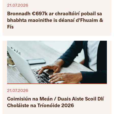
21.07.2026
Bronnadh €697k ar chraoltóirí pobail sa
bhabhta maoinithe is déanaí d’Fhuaim &
Fís
21.07.2026
Coimisiún na Meán / Duais Aiste Scoil Dlí
Choláiste na Tríonóide 2026