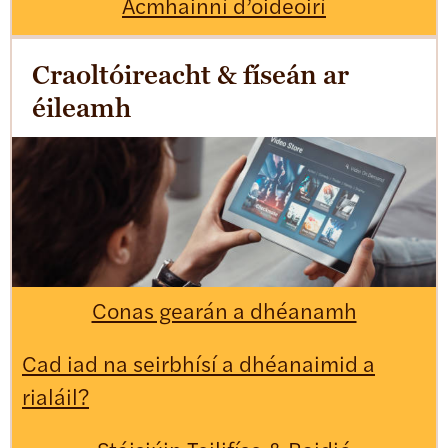
Acmhainní d’oideoirí
Craoltóireacht & físeán ar
éileamh
Conas gearán a dhéanamh
Cad iad na seirbhísí a dhéanaimid a
rialáil?