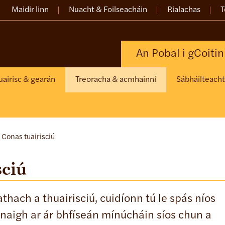
Maidir linn
Nuacht & Foilseacháin
Rialachas
T
An Pobal i gCoiti
uairisc & gearán
Treoracha & acmhainní
Sábháilteacht 
: Conas tuairisciú
sciú
hach a thuairisciú, cuidíonn tú le spás níos
hnaigh ar ár bhfíseán mínúcháin síos chun a