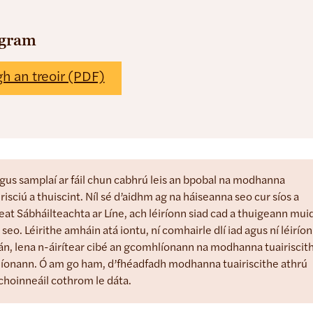
agram
gh an treoir (PDF)
gus samplaí ar fáil chun cabhrú leis an bpobal na modhanna
risciú a thuiscint. Níl sé d’aidhm ag na háiseanna seo cur síos a
at Sábháilteachta ar Líne, ach léiríonn siad cad a thuigeann mui
n seo. Léirithe amháin atá iontu, ní comhairle dlí iad agus ní léirío
án, lena n-áirítear cibé an gcomhlíonann na modhanna tuairiscit
hlíonann. Ó am go ham, d’fhéadfadh modhanna tuairiscithe athrú
choinneáil cothrom le dáta.