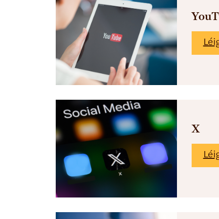
YouT
Léi
X
Léi