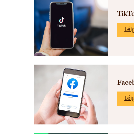
TikT
Léi
Face
Léi