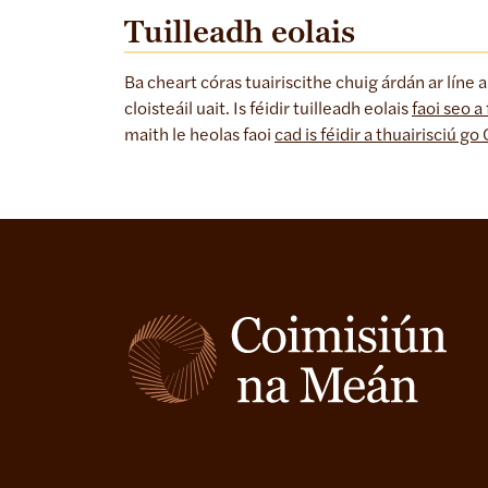
Tuilleadh eolais
Ba cheart córas tuairiscithe chuig árdán ar líne
cloisteáil uait. Is féidir tuilleadh eolais
faoi seo a 
maith le heolas faoi
cad is féidir a thuairisciú 