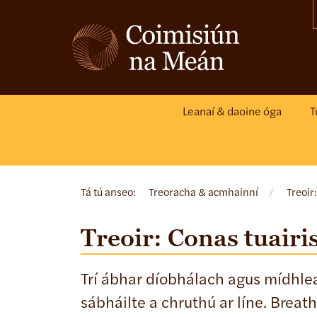
Leanaí & daoine óga
T
Tá tú anseo:
Treoracha & acmhainní
/
Treoir
Treoir: Conas tuairi
Trí ábhar díobhálach agus mídhleat
sábháilte a chruthú ar líne. Breat