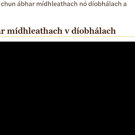
l chun ábhar mídhleathach nó díobhálach a
r mídhleathach v díobhálach