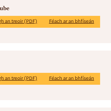
ube
gh an treoir (PDF)
Féach ar an bhfíseán
gh an treoir (PDF)
Féach ar an bhfíseán