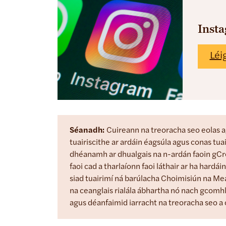
Inst
Léi
Séanadh:
Cuireann na treoracha seo eolas a
tuairiscithe ar ardáin éagsúla agus conas tuai
dhéanamh ar dhualgais na n-ardán faoin gCre
faoi cad a tharlaíonn faoi láthair ar ha hardái
siad tuairimí ná barúlacha Choimisiún na Me
na ceanglais rialála ábhartha nó nach gcom
agus déanfaimid iarracht na treoracha seo a 