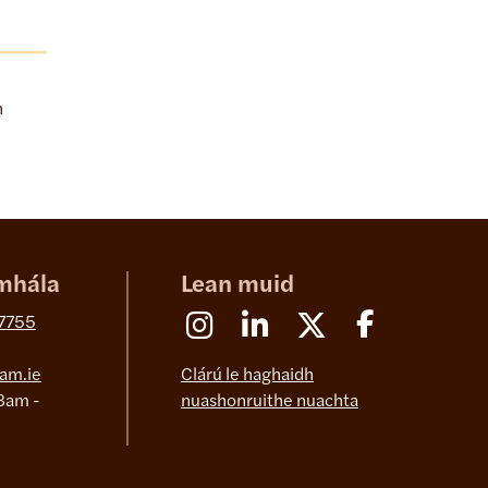
h
mhála
Lean muid
Instagram
Linkedin
X (Formerly Twitter)
Facebook
 7755
am.ie
Clárú le haghaidh
8am -
nuashonruithe nuachta