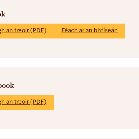
ok
gh an treoir (PDF)
Féach ar an bhfíseán
book
gh an treoir (PDF)