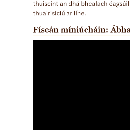
thuiscint an dhá bhealach éagsúi
thuairisiciú ar líne.
Físeán míniúcháin: Ábha