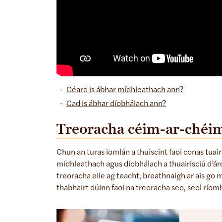
Céard is ábhar mídhleathach ann?
Cad is ábhar díobhálach ann?
Treoracha céim-ar-chéi
Chun an turas iomlán a thuiscint faoi conas tuai
mídhleathach agus díobhálach a thuairisciú d’ár
treoracha eile ag teacht, breathnaigh ar ais go 
thabhairt dúinn faoi na treoracha seo, seol río