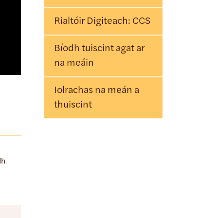
Rialtóir Digiteach: CCS
Bíodh tuiscint agat ar
na meáin
Iolrachas na meán a
thuiscint
dh