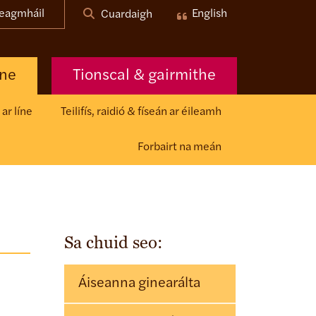
eagmháil
English
Cuardaigh
nne
Tionscal & gairmithe
ar líne
Teilifís, raidió & físeán ar éileamh
Forbairt na meán
Sa chuid seo:
Áiseanna ginearálta