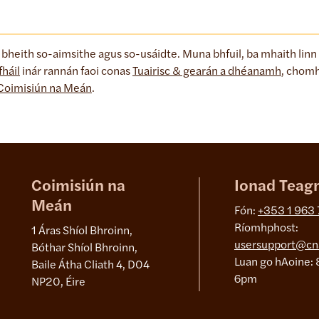
 a bheith so-aimsithe agus so-usáidte. Muna bhfuil, ba mhaith linn
fháil
inár rannán faoi conas
Tuairisc & gearán a dhéanamh
, chom
go Coimisiún na Meán
.
Coimisiún na
Ionad Teag
Meán
Fón:
+353 1 963
Ríomhphost:
1 Áras Shíol Bhroinn,
usersupport@cn
Bóthar Shíol Bhroinn,
Luan go hAoine: 
Baile Átha Cliath 4, D04
6pm
NP20, Éire