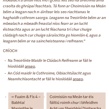
mbealach a bhfuil níos mó i gceist leis seo ná breithniú ama
craolta do ghrúpaí feachtais. Tá fonn ar Choimisiún na Meán
béim a leagan nach n-áirítear leis seo riachtanas le
haghaidh cothrom saorga. Leagann na Treoirlínte béim ar an
mbealach a mbeadh freastal níos fearr ar an lucht
éisteachta agus ar an lucht féachana trí chur chuige
clúdaigh nach cur chuige sáraíochta go hiomlán é, agus a
leagann béim ar na saincheisteanna i reifreann.”
CRÍOCH
Na
Treoirlínte Maidir le Clúdach Reifreann
ar fáil le
híoslódáil
anseo
.
An
Cód maidir le Cothroime, Oibiachtúlacht agus
Neamhchlaontacht
ar fáil le híoslódáil
anseo
.
Fuaim & Fís 4 –
Coimisiún na Meán tar éis
Babhtaí
fáiltiú roimh chur i bhfeidhm
Maoinithe le
Acht um Sheirbhísí Digiteacha