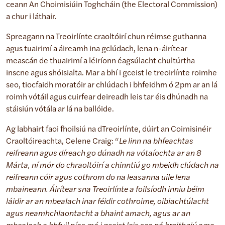
ceann An Choimisiúin Toghcháin (the Electoral Commission)
a chur i láthair.
Spreagann na Treoirlínte craoltóirí chun réimse guthanna
agus tuairimí a áireamh ina gclúdach, lena n-áirítear
meascán de thuairimí a léiríonn éagsúlacht chultúrtha
inscne agus shóisialta. Mar a bhí i gceist le treoirlínte roimhe
seo, tiocfaidh moratóir ar chlúdach i bhfeidhm ó 2pm ar an lá
roimh vótáil agus cuirfear deireadh leis tar éis dhúnadh na
stáisiún vótála ar lá na ballóide.
Ag labhairt faoi fhoilsiú na dTreoirlínte, dúirt an Coimisinéir
Craoltóireachta, Celene Craig: “
Le linn na bhfeachtas
reifreann agus díreach go dúnadh na vótaíochta ar an 8
Márta, ní mór do chraoltóirí a chinntiú go mbeidh clúdach na
reifreann cóir agus cothrom do na leasanna uile lena
mbaineann.
Áirítear sna Treoirlínte a foilsíodh inniu béim
láidir ar an mbealach inar féidir cothroime, oibiachtúlacht
agus neamhchlaontacht a bhaint amach, agus ar an