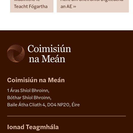
Teacht Fógartha
an AE
Coimisiún na Meán
1 Áras Shíol Bhroinn,
Bóthar Shíol Bhroinn,
Baile Átha Cliath 4, D04 NP20, Éire
Ionad Teagmhála