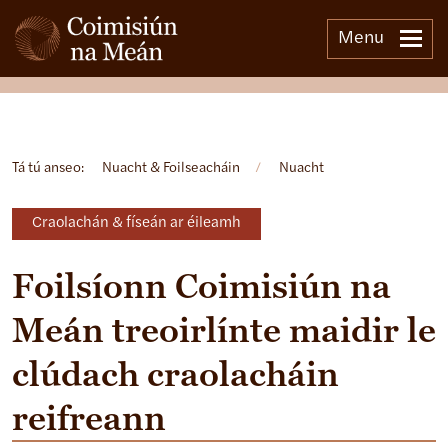
Menu
Open side menu
Tá tú anseo:
Nuacht & Foilseacháin
/
Nuacht
Craolachán & físeán ar éileamh
Foilsíonn Coimisiún na
Meán treoirlínte maidir le
clúdach craolacháin
reifreann