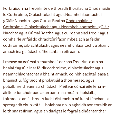
Forbraíodh na Treoirlínte de thoradh fhorálacha Chód maidir
le Cothroime, Oibiachtúlacht agus Neamhchlaontacht i
gCláir Nuachta agus Cúrsaí Reatha
Chód maidir le
Cothroime, Oibiachtúlacht agus Neamhchlaontacht i gCláir
Nuachta agus Cúrsaí Reatha
agus cuireann siad treoir agus
comhairle ar fáil do chraoltóirí faoin mbealach ar féidir
cothroime, oibiachtúlacht agus neamhchlaontacht a bhaint
amach ina gclúdach d’fheachtais reifreann.
I measc na gcúrsaí a chumhdaítear sna Treoirlínte atá na
bealaí éagsúla inar féidir cothroime, oibiachtúlacht agus
neamhchlaontachta a bhaint amach, coinbhleachtaí leasa a
bhainistiú, fógraíocht pholaitiúil a thoirmeasc, agus
pobalbhreitheanna a chlúdach. Pléitear cúrsaí eile lena n-
áirítear ionchuir beo ar an aer trí na meáin shóisialta,
toirmeasc ar láithreoirí lucht éisteachta nó lucht féachana a
spreagadh chun vótáil i bhfabhar nó in aghaidh aon toraidh ar
leith sna reifrinn, agus an dualgas le fógraí a dhéantar thar