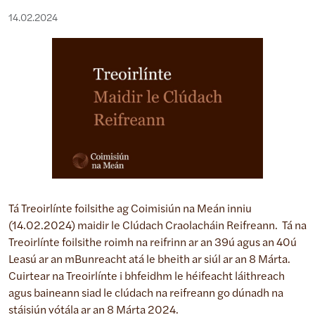
14.02.2024
Tá Treoirlínte foilsithe ag Coimisiún na Meán inniu
(14.02.2024) maidir le Clúdach Craolacháin Reifreann. Tá na
Treoirlínte foilsithe roimh na reifrinn ar an 39ú agus an 40ú
Leasú ar an mBunreacht atá le bheith ar siúl ar an 8 Márta.
Cuirtear na Treoirlínte i bhfeidhm le héifeacht láithreach
agus baineann siad le clúdach na reifreann go dúnadh na
stáisiún vótála ar an 8 Márta 2024.