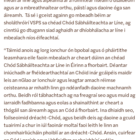
meán ar líne agus aipeanna ar a roinntear físeáin ó úsáideoirí
agus ar a mbreathnaítear orthu, páistí agus daoine óga san
áireamh. Tá sé i gceist againn go mbeadh béim ar
sholáthróirí VSPS sa chéad Chód Sábháilteachta ar Líne, ag
cinntiú go dtugann siad aghaidh ar dhíobhálacha ar líne i
mbealach níos éifeachtaí.
“Táimid anois ag lorg ionchur ón bpobal agus ó pháirtithe
leasmhara eile faoin mbealach ar cheart dúinn an chéad
Chód Sábháilteachta ar Líne in Éirinn a fhorbairt. Déantar
iniúchadh ar fhéidearthachtaí an Chóid inár gcáipéis maidir
leis an nGlao ar Ionchuir agus leagtar amach réimse
ceisteanna ar mhaith linn go ndéanfadh daoine machnamh
orthu. Beidh ról tábhachtach ag na freagraí seo agus muid ag
iarraidh fadhbanna agus eolas a shainaithint ar cheart a
thógáil san áireamh agus an Cód á fhorbairt. Ina dhiaidh seo,
foilseoimid dréacht-Chód, agus beidh deis ag daoine a gcuid
tuairimí a chur in iúl faoinár moltaí faoi leith le linn an
chomhairliúcháin phoiblí ar an dréacht-Chód. Ansin, cuirfear