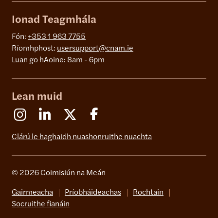
Ionad Teagmhála
Fón:
+353 1 963 7755
Ríomhphost:
usersupport@cnam.ie
Luan go hAoine: 8am - 6pm
Lean muid
Instagram
Linkedin
X (Formerly Twitter)
Facebook
Clárú le haghaidh nuashonruithe nuachta
© 2026 Coimisiún na Meán
Gairmeacha
Príobháideachas
Rochtain
Socruithe fianáin