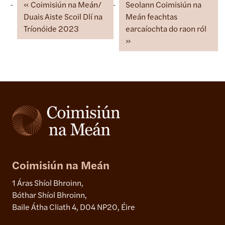
Coimisiún na Meán/
Seolann Coimisiún na
Duais Aiste Scoil Dlí na
Meán feachtas
Tríonóide 2023
earcaíochta do raon ról
Coimisiún na Meán
1 Áras Shíol Bhroinn,
Bóthar Shíol Bhroinn,
Baile Átha Cliath 4, D04 NP20, Éire