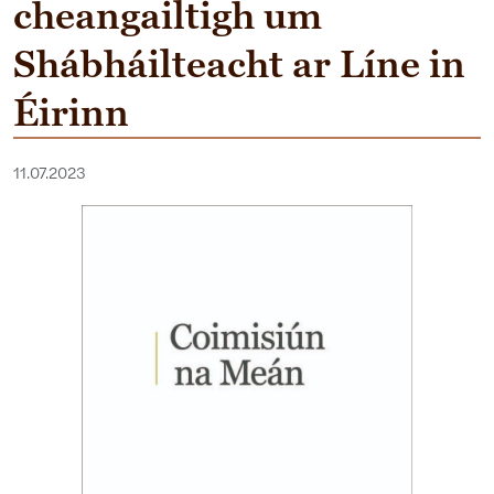
cheangailtigh um
Shábháilteacht ar Líne in
Éirinn
11.07.2023