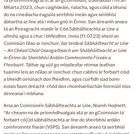
Tá príomhfhreagracht ar an gCoimisiúin, a bunaíodh i mí an
Mhárta 2023, chun caighdeáin, rialacha, agus cóid a bhunú
do na cineálacha éagsúla seirbhísí meán agus seirbhísí
ábhartha ar líne atá i mbun gnó in Éirinn. San áireamh anseo
tá an fhreagracht maidir le Cód Sábháilteachta ar Líne a
ullmhú agus a chur i bhfeidhm. Inniu (11.07.23) sheol an
Coimisiún Glao ar Ionchuir, dar teideal
Sábháilteacht ar Líne
– An Chéad Chód Ceangailteach um Shábháilteacht ar Líne
in Éirinn do Sheirbhísí Ardáin Comhroinnte Físeán a
Fhorbairt
. Táthar ag súil go mbaileofar réimse leathan
tuairimí leis an nGlao ar Ionchuir chun cabhrú le forbairt cóid
a bheidh oiriúnach don fheidhm, agus cuirfidh siad bonn
eolais faoin dréacht-chód don chomhairliúchán foirmiúil níos
deireanaí i mbliana.
Arsa an Coimisinéir Sábháilteachta ar Líne, Niamh Hodnett:
“Ar cheann na de príomhdhualgais atá ar an gCoimisiún tá
forbairt có(i)d sábháilteachta ar líne do sheirbhísí ardáin
comhroinnte físeán (VSPS). San áireamh anseo tá seirbhísí