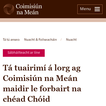
Menu
Open side menu
Tá tú anseo:
Nuacht & Foilseacháin
/
Nuacht
Sábháilteacht ar líne
Tá tuairimí á lorg ag
Coimisiún na Meán
maidir le forbairt na
chéad Chóid