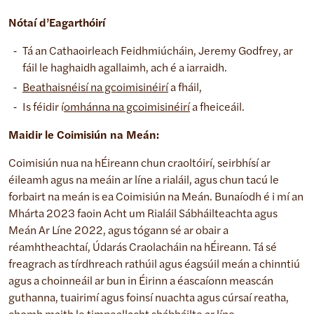
Nótaí d’Eagarthóirí
Tá an Cathaoirleach Feidhmiúcháin, Jeremy Godfrey, ar
fáil le haghaidh agallaimh, ach é a iarraidh.
Beathaisnéisí na gcoimisinéirí
a fháil,
Is féidir í
omhánna na gcoimisinéirí
a fheiceáil.
Maidir le Coimisiún na Meán:
Coimisiún nua na hÉireann chun craoltóirí, seirbhísí ar
éileamh agus na meáin ar líne a rialáil, agus chun tacú le
forbairt na meán is ea Coimisiún na Meán. Bunaíodh é i mí an
Mhárta 2023 faoin Acht um Rialáil Sábháilteachta agus
Meán Ar Líne 2022, agus tógann sé ar obair a
réamhtheachtaí, Údarás Craolacháin na hÉireann. Tá sé
freagrach as tírdhreach rathúil agus éagsúil meán a chinntiú
agus a choinneáil ar bun in Éirinn a éascaíonn meascán
guthanna, tuairimí agus foinsí nuachta agus cúrsaí reatha,