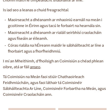
chomh maith le timpeallacht shábháilte ar líne.
Is iad seo a leanas a chuid freagrachtaí:
Maoirseacht a dhéanamh ar mhaoiniú earnáil na meán i
gcoitinne in Éirinn agus tacú le forbairt na hearnála sin.
Maoirseacht a dhéanamh ar rialáil seirbhísí craolacháin
agus físeáin ar éileamh.
Córas rialála na hÉireann maidir le sábháilteacht ar líne a
fhorbairt agus a fhorfheidhmiú.
I mí an Mheithimh, d’fhoilsigh an Coimisiún a chéad phlean
oibre, atá ar fáil
anseo
.
Tá Coimisiún na Meán faoi stiúir Chathaoirleach
Feidhmiúcháin, agus faoi láthair tá Coimisinéir
Sábháilteachta Ar Líne, Coimisinéir Forbartha na Meán, agus
Coimisinéir Craolacháin ann.