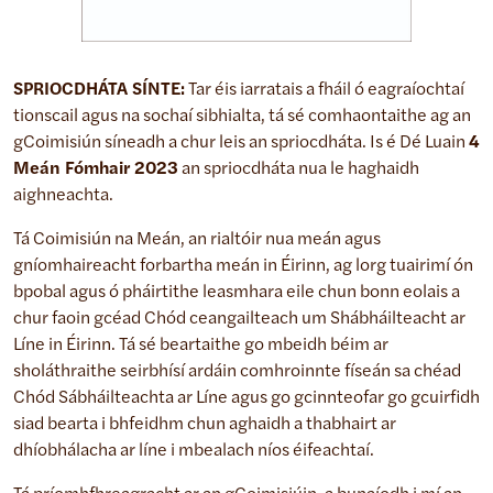
SPRIOCDHÁTA SÍNTE:
Tar éis iarratais a fháil ó eagraíochtaí
tionscail agus na sochaí sibhialta, tá sé comhaontaithe ag an
gCoimisiún síneadh a chur leis an spriocdháta. Is é Dé Luain
4
Meán Fómhair 2023
an spriocdháta nua le haghaidh
aighneachta.
Tá Coimisiún na Meán, an rialtóir nua meán agus
gníomhaireacht forbartha meán in Éirinn, ag lorg tuairimí ón
bpobal agus ó pháirtithe leasmhara eile chun bonn eolais a
chur faoin gcéad Chód ceangailteach um Shábháilteacht ar
Líne in Éirinn. Tá sé beartaithe go mbeidh béim ar
sholáthraithe seirbhísí ardáin comhroinnte físeán sa chéad
Chód Sábháilteachta ar Líne agus go gcinnteofar go gcuirfidh
siad bearta i bhfeidhm chun aghaidh a thabhairt ar
dhíobhálacha ar líne i mbealach níos éifeachtaí.