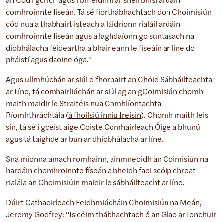
an Cód i gcrích agus i bhfeidhm ar sheirbhísí ardáin
comhroinnte físeán. Tá sé fíorthábhachtach don Choimisiún
cód nua a thabhairt isteach a láidríonn rialáil ardáin
comhroinnte físeán agus a laghdaíonn go suntasach na
díobhálacha féideartha a bhaineann le físeáin ar líne do
pháistí agus daoine óga.”
Agus ullmhúchán ar siúl d’fhorbairt an Chóid Sábháilteachta
ar Líne, tá comhairliúchán ar siúl ag an gCoimisiún chomh
maith maidir le Straitéis nua Comhlíontachta
Ríomhthráchtála (
á fhoilsiú inniu freisin
). Chomh maith leis
sin, tá sé i gceist aige Coiste Comhairleach Óige a bhunú
agus tá taighde ar bun ar dhíobhálacha ar líne.
Sna míonna amach romhainn, ainmneoidh an Coimisiún na
hardáin chomhroinnte físeán a bheidh faoi scóip chreat
rialála an Choimisiúin maidir le sábháilteacht ar líne.
Dúirt Cathaoirleach Feidhmiúcháin Choimisiún na Meán,
Jeremy Godfrey: “Is céim thábhachtach é an Glao ar Ionchuir