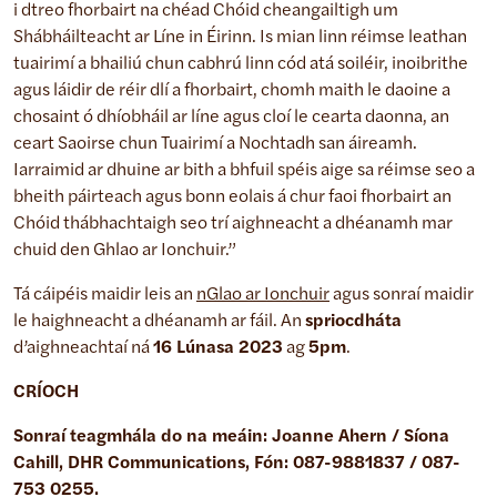
i dtreo fhorbairt na chéad Chóid cheangailtigh um
Shábháilteacht ar Líne in Éirinn. Is mian linn réimse leathan
tuairimí a bhailiú chun cabhrú linn cód atá soiléir, inoibrithe
agus láidir de réir dlí a fhorbairt, chomh maith le daoine a
chosaint ó dhíobháil ar líne agus cloí le cearta daonna, an
ceart Saoirse chun Tuairimí a Nochtadh san áireamh.
Iarraimid ar dhuine ar bith a bhfuil spéis aige sa réimse seo a
bheith páirteach agus bonn eolais á chur faoi fhorbairt an
Chóid thábhachtaigh seo trí aighneacht a dhéanamh mar
chuid den Ghlao ar Ionchuir.”
Tá cáipéis maidir leis an
nGlao ar Ionchuir
agus sonraí maidir
le haighneacht a dhéanamh ar fáil. An
spriocdháta
d’aighneachtaí ná
16 Lúnasa 2023
ag
5pm
.
CRÍOCH
Sonraí teagmhála do na meáin: Joanne Ahern / Síona
Cahill, DHR Communications, Fón: 087-9881837 /
087-
753 0255
.