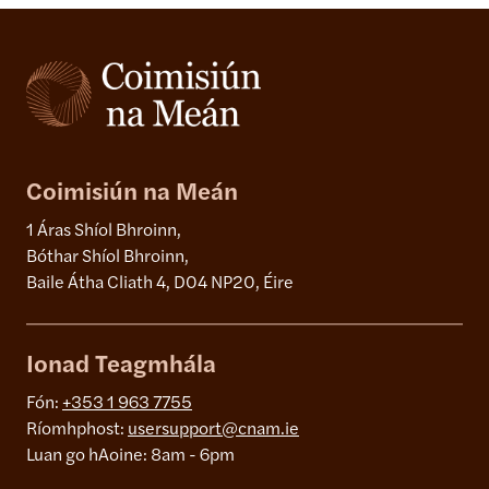
Coimisiún na Meán
1 Áras Shíol Bhroinn,
Bóthar Shíol Bhroinn,
Baile Átha Cliath 4, D04 NP20, Éire
Ionad Teagmhála
Fón:
+353 1 963 7755
Ríomhphost:
usersupport@cnam.ie
Luan go hAoine: 8am - 6pm