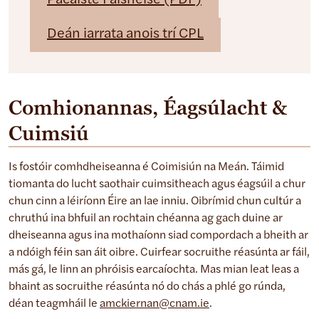
Pacáiste Faisnéise (PDF)
Deán iarrata anois trí CPL
Comhionannas, Éagsúlacht &
Cuimsiú
Is fostóir comhdheiseanna é Coimisiún na Meán. Táimid
tiomanta do lucht saothair cuimsitheach agus éagsúil a chur
chun cinn a léiríonn Éire an lae inniu. Oibrímid chun cultúr a
chruthú ina bhfuil an rochtain chéanna ag gach duine ar
dheiseanna agus ina mothaíonn siad compordach a bheith ar
a ndóigh féin san áit oibre. Cuirfear socruithe réasúnta ar fáil,
más gá, le linn an phróisis earcaíochta. Mas mian leat leas a
bhaint as socruithe réasúnta nó do chás a phlé go rúnda,
déan teagmháil le
amckiernan@cnam.ie
.