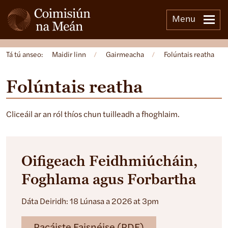
Menu
Tá tú anseo:
Maidir linn
/
Gairmeacha
/
Folúntais reatha
Folúntais reatha
Cliceáil ar an ról thíos chun tuilleadh a fhoghlaim.
Oifigeach Feidhmiúcháin,
Foghlama agus Forbartha
Dáta Deiridh: 18 Lúnasa a 2026 at 3pm