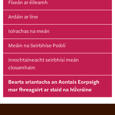
Físeán ar éileamh
Ardáin ar líne
Iolrachas na meán
Meáin na Seirbhíse Poiblí
Inrochtaineacht seirbhísí meán
closamhairc
Bearta sriantacha an Aontais Eorpaigh
mar fhreagairt ar staid na hÚcráine