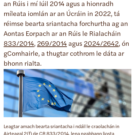
an Rúis i mí Iúil 2014 agus a hionradh
míleata iomlán ar an Úcráin in 2022, tá
réimse bearta sriantacha forchurtha ag an
Aontas Eorpach ar an Rúis le Rialacháin
833/2014
,
269/2014
agus
2024/2642
, ón
gComhairle, a thugtar cothrom le dáta ar
bhonn rialta.
Leagtar amach bearta sriantacha i ndáil le craolachán in
Airteagal 2(f) de
CR 833/2014
, lena ngabhann liosta