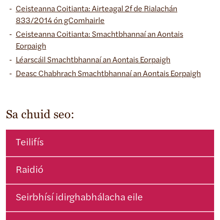
Ceisteanna Coitianta: Airteagal 2f de Rialachán
833/2014 ón gComhairle
Ceisteanna Coitianta: Smachtbhannaí an Aontais
Eorpaigh
Léarscáil Smachtbhannaí an Aontais Eorpaigh
Deasc Chabhrach Smachtbhannaí an Aontais Eorpaigh
Sa chuid seo:
Teilifís
Raidió
Seirbhísí idirghabhálacha eile