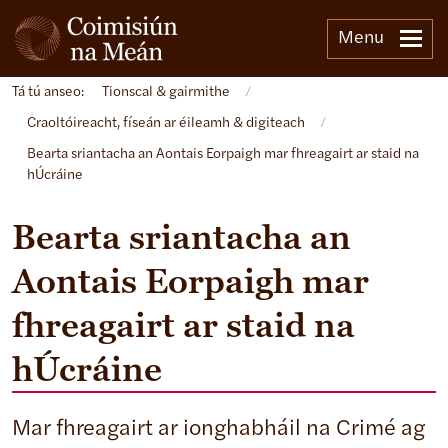
Menu
Tá tú anseo:
Tionscal & gairmithe
/
Craoltóireacht, físeán ar éileamh & digiteach
/
Bearta sriantacha an Aontais Eorpaigh mar fhreagairt ar staid na
hÚcráine
Bearta sriantacha an
Aontais Eorpaigh mar
fhreagairt ar staid na
hÚcráine
Mar fhreagairt ar ionghabháil na Crimé ag