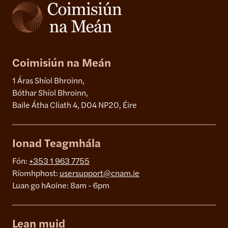
Coimisiún na Meán
1 Áras Shíol Bhroinn,
Bóthar Shíol Bhroinn,
Baile Átha Cliath 4, D04 NP20, Éire
Ionad Teagmhála
Fón:
+353 1 963 7755
Ríomhphost:
usersupport@cnam.ie
Luan go hAoine: 8am - 6pm
Lean muid