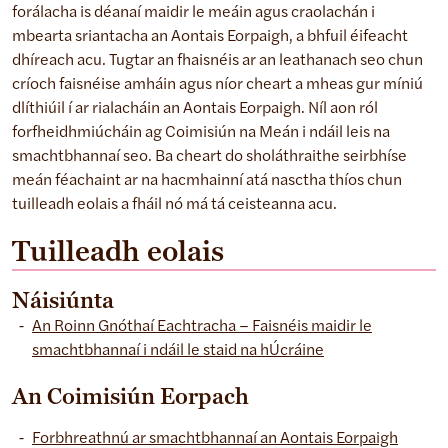
forálacha is déanaí maidir le meáin agus craolachán i
mbearta sriantacha an Aontais Eorpaigh, a bhfuil éifeacht
dhíreach acu. Tugtar an fhaisnéis ar an leathanach seo chun
críoch faisnéise amháin agus níor cheart a mheas gur míniú
dlíthiúil í ar rialacháin an Aontais Eorpaigh. Níl aon ról
forfheidhmiúcháin ag Coimisiún na Meán i ndáil leis na
smachtbhannaí seo. Ba cheart do sholáthraithe seirbhíse
meán féachaint ar na hacmhainní atá nasctha thíos chun
tuilleadh eolais a fháil nó má tá ceisteanna acu.
Tuilleadh eolais
Náisiúnta
An Roinn Gnóthaí Eachtracha – Faisnéis maidir le
smachtbhannaí i ndáil le staid na hÚcráine
An Coimisiún Eorpach
Forbhreathnú ar smachtbhannaí an Aontais Eorpaigh