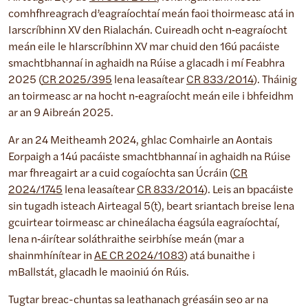
comhfhreagrach d’eagraíochtaí meán faoi thoirmeasc atá in
Iarscríbhinn XV den Rialachán. Cuireadh ocht n‑eagraíocht
meán eile le hIarscríbhinn XV mar chuid den 16ú pacáiste
smachtbhannaí in aghaidh na Rúise a glacadh i mí Feabhra
2025 (
CR 2025/395
lena leasaítear
CR 833/2014
). Tháinig
an toirmeasc ar na hocht n‑eagraíocht meán eile i bhfeidhm
ar an 9 Aibreán 2025.
Ar an 24 Meitheamh 2024, ghlac Comhairle an Aontais
Eorpaigh a 14ú pacáiste smachtbhannaí in aghaidh na Rúise
mar fhreagairt ar a cuid cogaíochta san Úcráin (
CR
2024/1745
lena leasaítear
CR 833/2014
). Leis an bpacáiste
sin tugadh isteach Airteagal 5(t), beart sriantach breise lena
gcuirtear toirmeasc ar chineálacha éagsúla eagraíochtaí,
lena n‑áirítear soláthraithe seirbhíse meán (mar a
shainmhínítear in
AE CR 2024/1083
) atá bunaithe i
mBallstát, glacadh le maoiniú ón Rúis.
Tugtar breac-chuntas sa leathanach gréasáin seo ar na