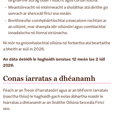
lárghairme atá ag obair i nuacht agus cúrsaí reatha.
Meantóireacht nó intéirneacht a sholáthar atá dírithe go
sonrach ar sheiceáil fíricí sna meáin.
Breithneofar comhpháirtíochtaí a éascaíonn rochtain ar
an oiliúint, mar shampla idir oiliúnóirí agus comhlachtaí
ionadaíocha nó líonraí oiriúnacha.
Ní mór na gníomhaíochtaí oiliúna nó forbartha atá beartaithe
a bheith ar siúl in 2026.
An dáta deiridh le haghaidh iarratas: 12 meán lae 2 Iúil
2026.
Conas iarratas a dhéanamh
Féach ar an Treoir d’Iarratasóirí agus ar an bhFoirm Iarratais
(nasctha thíos) le haghaidh gach eolas ábhartha maidir le
hiarratas a dhéanamh ar an Snáithe Oiliúna Seiceála Fíricí
seo.