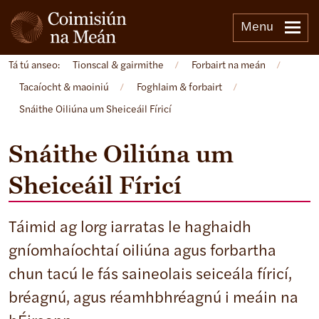
Menu
Tá tú anseo:
Tionscal & gairmithe
/
Forbairt na meán
/
Tacaíocht & maoiniú
/
Foghlaim & forbairt
/
Snáithe Oiliúna um Sheiceáil Fíricí
Snáithe Oiliúna um
Sheiceáil Fíricí
Táimid ag lorg iarratas le haghaidh
gníomhaíochtaí oiliúna agus forbartha
chun tacú le fás saineolais seiceála fíricí,
bréagnú, agus réamhbhréagnú i meáin na