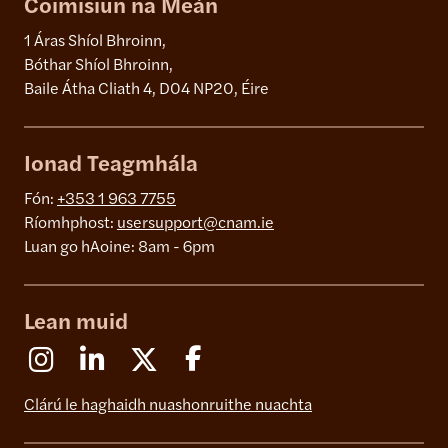
Coimisiún na Meán
1 Áras Shíol Bhroinn,
Bóthar Shíol Bhroinn,
Baile Átha Cliath 4, D04 NP20, Éire
Ionad Teagmhála
Fón:
+353 1 963 7755
Ríomhphost:
usersupport@cnam.ie
Luan go hAoine: 8am - 6pm
Lean muid
Instagram
Linkedin
X (Formerly Twitter)
Facebook
Clárú le haghaidh nuashonruithe nuachta