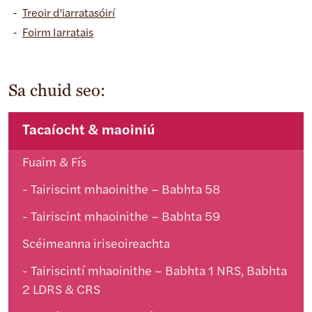
Treoir d’iarratasóirí
Foirm Iarratais
Sa chuid seo:
Tacaíocht & maoiniú
Fuaim & Fís
Tairiscint mhaoinithe – Babhta 58
Tairiscint mhaoinithe – Babhta 59
Scéimeanna iriseoireachta
Tairiscintí mhaoinithe – Babhta 1 NRS, Babhta
2 LDRS & CRS