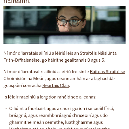
hÉireann.
Ní mór d’iarratais ailíniú a léiriú leis an
Straitéis Náisiúnta
Frith-Dífhaisnéise
, go háirithe gealltanais 3 agus 5.
Ní mór d’iarratasóirí ailíniú a léiriú freisin le
Ráiteas Straitéise
Choimisiún na Meán, agus ceann amháin ar a laghad dár
gcuspóirí sonracha
Beartais Cláir
.
Is féidir maoiniú a lorg don mhéid seo a leanas:
Oiliúint a fhorbairt agus a chur i gcrích i seiceáil fíricí,
bréagnú, agus réamhbhréagnú d’iriseoirí agus do
ghairmithe meán céimithe, luathghairme agus