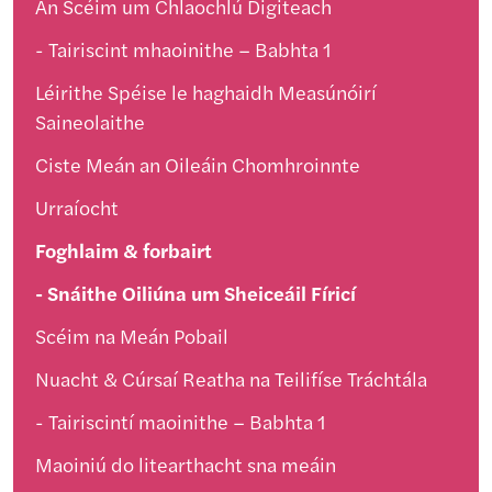
An Scéim um Chlaochlú Digiteach
Tairiscint mhaoinithe – Babhta 1
Léirithe Spéise le haghaidh Measúnóirí
Saineolaithe
Ciste Meán an Oileáin Chomhroinnte
Urraíocht
Foghlaim & forbairt
Snáithe Oiliúna um Sheiceáil Fíricí
Scéim na Meán Pobail
Nuacht & Cúrsaí Reatha na Teilifíse Tráchtála
Tairiscintí maoinithe – Babhta 1
Maoiniú do litearthacht sna meáin