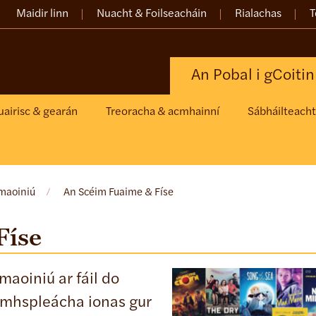
Maidir linn
Nuacht & Foilseacháin
Rialachas
T
An Pobal i gCoiti
uairisc & gearán
Treoracha & acmhainní
Sábháilteacht 
 maoiniú
/
An Scéim Fuaime & Físe
Físe
aoiniú ar fáil do
eamhspleácha ionas gur