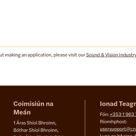
t making an application, please visit our
Sound & Vision Industr
Coimisiún na
Ionad Teag
Meán
Fón:
+353 1 963
Ríomhphost:
1 Áras Shíol Bhroinn,
usersupport@cn
Bóthar Shíol Bhroinn,