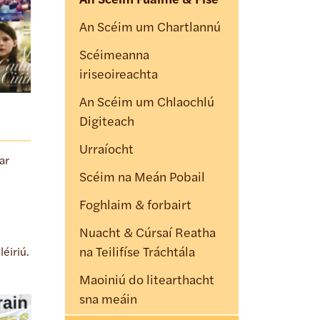
An Scéim Fuaime & Físe
An Scéim um Chartlannú
Scéimeanna
iriseoireachta
An Scéim um Chlaochlú
Digiteach
Urraíocht
ar
Scéim na Meán Pobail
Foghlaim & forbairt
Nuacht & Cúrsaí Reatha
na Teilifíse Tráchtála
léiriú.
Maoiniú do litearthacht
sna meáin