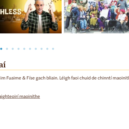
Faithless
Last One on the Train
aí
m Fuaime & Físe gach bliain. Léigh faoi chuid de chinntí maoinit
haighteoirí maoinithe