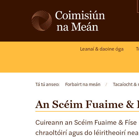
Leanaí & daoine óga
T
Tá tú anseo:
Forbairt na meán
/
Tacaíocht &
An Scéim Fuaime & 
Cuireann an Scéim Fuaime & Físe m
chraoltóirí agus do léiritheoirí n