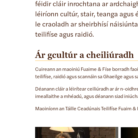
féidir cláir inrochtana ar ardchai
léiríonn cultúr, stair, teanga agu
le craoladh ar sheirbhísí náisiúnta
teilifíse agus raidió.
Ár gcultúr a cheiliúradh
Cuireann an maoiniú Fuaime & Físe borradh faoi
teilifíse, raidió agus scannáin sa Ghaeilge agus 
Déanann cláir a léirítear ceiliúradh ar ár n-oid
imeallaithe a mhéadú, agus déanann siad iniúcha
Maoiníonn an Táille Ceadúnais Teilifíse Fuaim & F