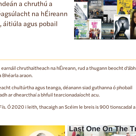
ghdeán a chruthú a
s éagsúlacht na hÉireann
, áitiúla agus pobail
 earnáil chruthaitheach na hÉireann, rud a thugann beocht d’ábh
sa Bhéarla araon.
hreacht chultúrtha agus teanga, déanann siad guthanna ó phobail
dh ar dhearcthaí a bhfuil tearcionadaíocht acu.
ís. Ó 2020 i leith, thacaigh an Scéim le breis is 900 tionscadal a 