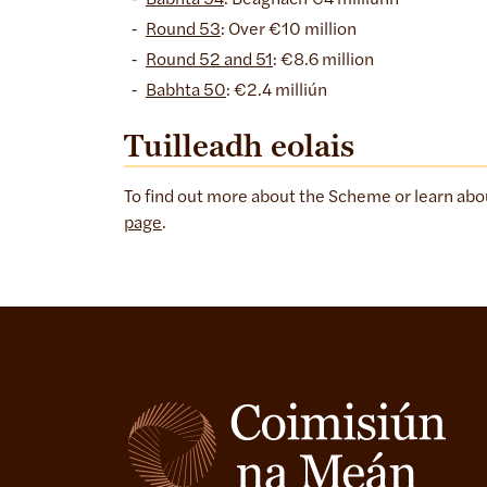
Babhta 54
: Beagnach €4 milliúnn
Round 53
: Over €10 million
Round 52 and 51
: €8.6 million
Babhta 50
: €2.4 milliún
Tuilleadh eolais
To find out more about the Scheme or learn abou
page
.