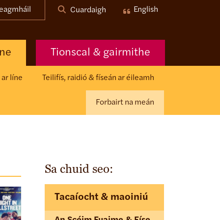
eagmháil
English
Cuardaigh
nne
Tionscal & gairmithe
ar líne
Teilifís, raidió & físeán ar éileamh
Forbairt na meán
Sa chuid seo:
Tacaíocht & maoiniú