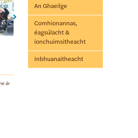
An Ghaeilge
Lí Bán
Ours to Pro
Comhionannas,
éagsúlacht &
ionchuimsitheacht
Inbhuanaitheacht
he ár