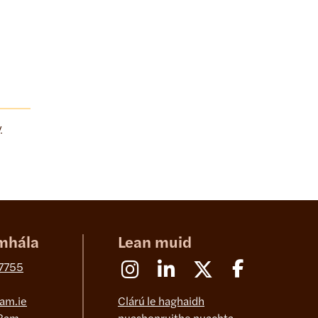
y
mhála
Lean muid
Instagram
Linkedin
X (Formerly Twitter)
Facebook
 7755
am.ie
Clárú le haghaidh