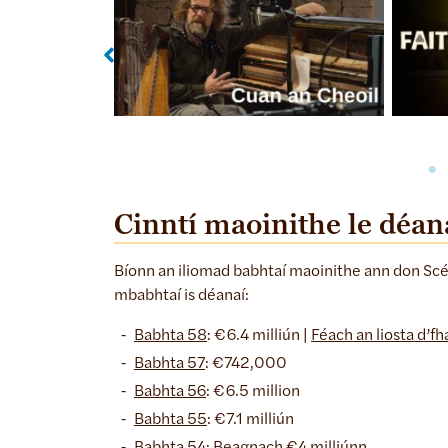
Cuan an Cheoil
Cinntí maoinithe le déan
Bíonn an iliomad babhtaí maoinithe ann don Scéi
mbabhtaí is déanaí:
Babhta 58
: €6.4 milliún |
Féach an liosta d’f
Babhta 57
: €742,000
Babhta
56
: €6.5 million
Babhta 55
: €7.1 milliún